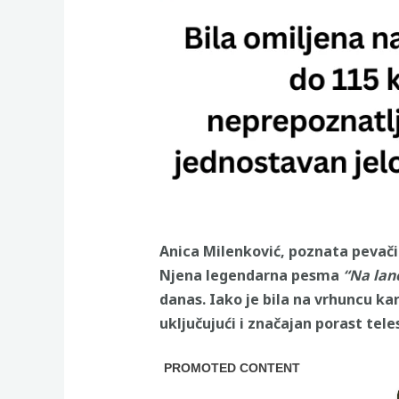
Anica Milenković, poznata pevačic
Njena legendarna pesma
“Na lan
danas. Iako je bila na vrhuncu ka
uključujući i značajan porast tele