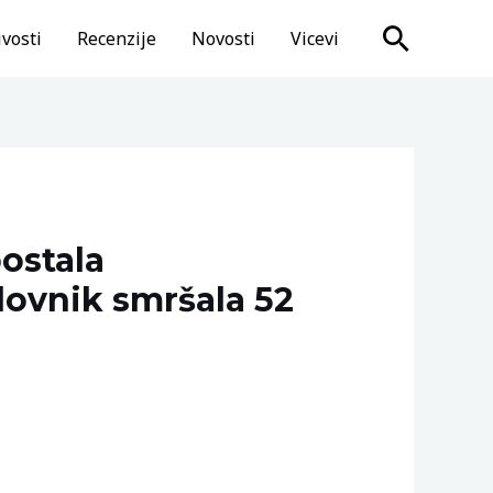
Search
vosti
Recenzije
Novosti
Vicevi
postala
lovnik smršala 52