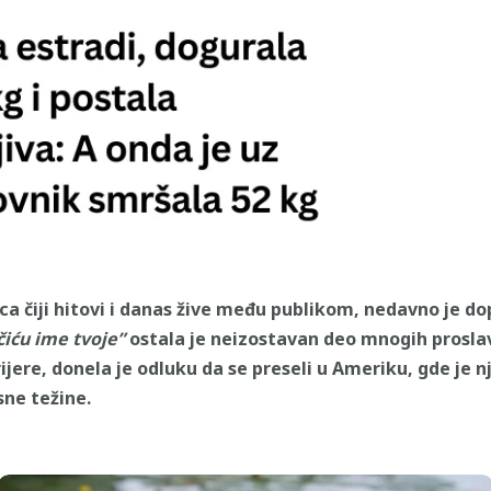
a čiji hitovi i danas žive među publikom, nedavno je do
čiću ime tvoje”
ostala je neizostavan deo mnogih proslav
rijere, donela je odluku da se preseli u Ameriku, gde je 
sne težine.