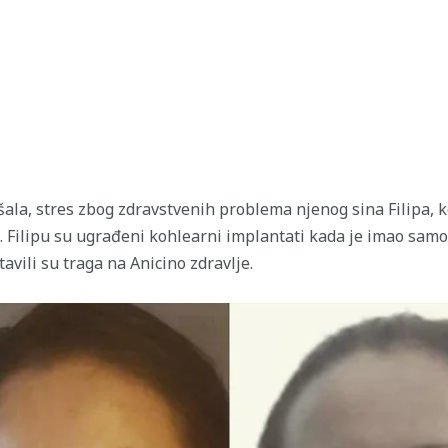
la, stres zbog zdravstvenih problema njenog sina Filipa, ko
Filipu su ugrađeni kohlearni implantati kada je imao samo 
avili su traga na Anicino zdravlje.