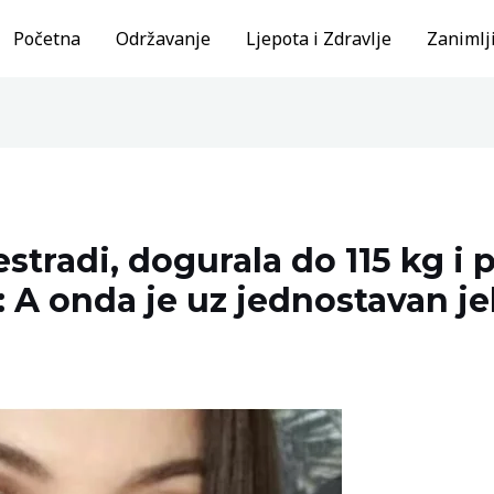
Početna
Održavanje
Ljepota i Zdravlje
Zanimlji
estradi, dogurala do 115 kg i 
: A onda je uz jednostavan je