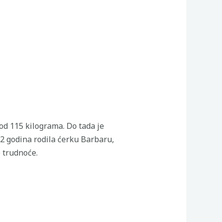
od 115 kilograma. Do tada je
12 godina rodila ćerku Barbaru,
e trudnoće.