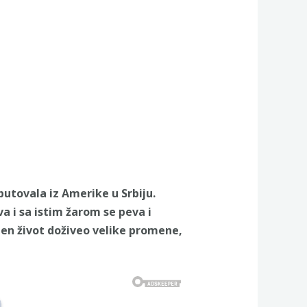
putovala iz Amerike u Srbiju.
a i sa istim žarom se peva i
njen život doživeo velike promene,