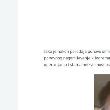
Iako je nakon porođaja ponovo smrša
ponovnog nagomilavanja kilograma. 
operacijama i stalna neizvesnost ost