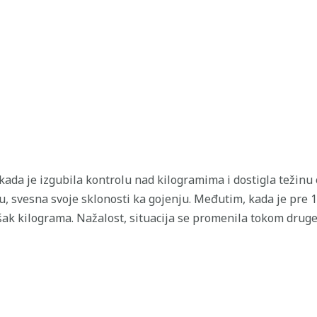
kada je izgubila kontrolu nad kilogramima i dostigla težinu 
nu, svesna svoje sklonosti ka gojenju. Međutim, kada je pre 
višak kilograma. Nažalost, situacija se promenila tokom drug