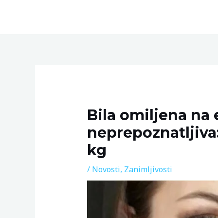
Skip
to
content
Post
navigation
Bila omiljena na 
neprepoznatljiva
kg
/
Novosti
,
Zanimljivosti