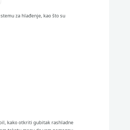
stemu za hlađenje, kao što su
il, kako otkriti gubitak rashladne