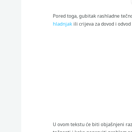
Pored toga, gubitak rashladne tečn
hladnjak
ili crijeva za dovod i odvod
U ovom tekstu će biti objašnjeni raz