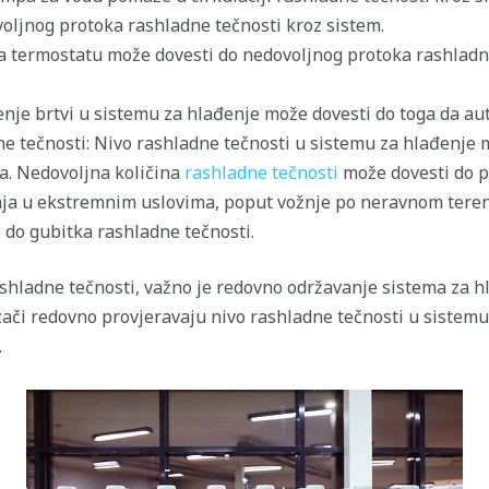
ljnog protoka rashladne tečnosti kroz sistem.
a termostatu može dovesti do nedovoljnog protoka rashladne
enje brtvi u sistemu za hlađenje može dovesti do toga da au
e tečnosti: Nivo rashladne tečnosti u sistemu za hlađenje 
a. Nedovoljna količina
rashladne tečnosti
može dovesti do p
nja u ekstremnim uslovima, poput vožnje po neravnom teren
 do gubitka rashladne tečnosti.
hladne tečnosti, važno je redovno održavanje sistema za hl
či redovno provjeravaju nivo rashladne tečnosti u sistemu 
.