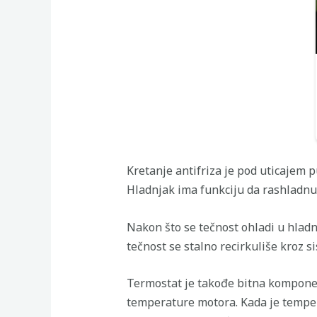
Kretanje antifriza je pod uticajem 
Hladnjak ima funkciju da rashladnu
Nakon što se tečnost ohladi u hladn
tečnost se stalno recirkuliše kroz s
Termostat je takođe bitna komponent
temperature motora. Kada je temper