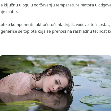
ma ključnu ulogu u održavanju temperature motora u odgov
nje motora.
koliko komponenti, uključujući hladnjak, vodove, termostat, 
 generiše se toplota koja se prenosi na rashladnu tečnost ko