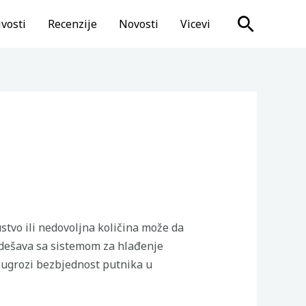
Search
vosti
Recenzije
Novosti
Vicevi
stvo ili nedovoljna količina može da
o dešava sa sistemom za hlađenje
 ugrozi bezbjednost putnika u