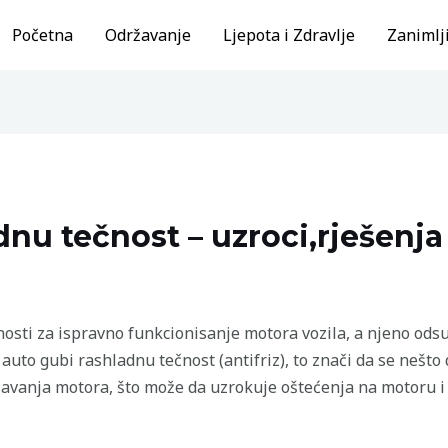
Početna
Održavanje
Ljepota i Zdravlje
Zanimlji
nu tečnost – uzroci,rješenja
nosti za ispravno funkcionisanje motora vozila, a njeno odsu
auto gubi rashladnu tečnost (antifriz), to znači da se nešt
javanja motora, što može da uzrokuje oštećenja na motoru i