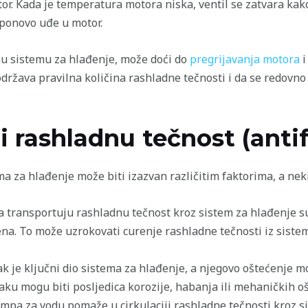
tor. Kada je temperatura motora niska, ventil se zatvara kak
 ponovo uđe u motor.
 u sistemu za hlađenje, može doći do
pregrijavanja motora
i
održava pravilna količina rashladne tečnosti i da se redovno
 rashladnu tečnost (antif
a za hlađenje može biti izazvan različitim faktorima, a nek
oja transportuju rashladnu tečnost kroz sistem za hlađenje 
na. To može uzrokovati curenje rashladne tečnosti iz sistem
k je ključni dio sistema za hlađenje, a njegovo oštećenje m
aku mogu biti posljedica korozije, habanja ili mehaničkih o
pa za vodu pomaže u cirkulaciji rashladne tečnosti kroz si