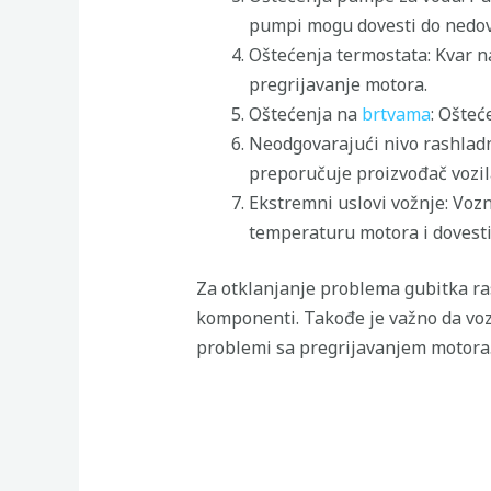
pumpi mogu dovesti do nedovo
Oštećenja termostata: Kvar n
pregrijavanje motora.
Oštećenja na
brtvama
: Ošteć
Neodgovarajući nivo rashladn
preporučuje proizvođač vozil
Ekstremni uslovi vožnje: Voz
temperaturu motora i dovesti
Za otklanjanje problema gubitka ras
komponenti. Takođe je važno da voza
problemi sa pregrijavanjem motora