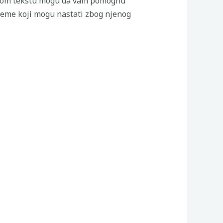
u ovom tekstu mogu da vam pomognu
bleme koji mogu nastati zbog njenog