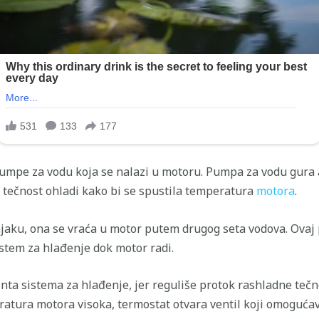
pumpe za vodu koja se nalazi u motoru. Pumpa za vodu gura a
 tečnost ohladi kako bi se spustila temperatura
motora
.
jaku, ona se vraća u motor putem drugog seta vodova. Ovaj 
istem za hlađenje dok motor radi.
a sistema za hlađenje, jer reguliše protok rashladne tečno
atura motora visoka, termostat otvara ventil koji omogućav