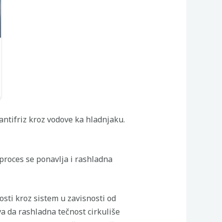
ntifriz kroz vodove ka hladnjaku.
proces se ponavlja i rashladna
sti kroz sistem u zavisnosti od
a da rashladna tečnost cirkuliše