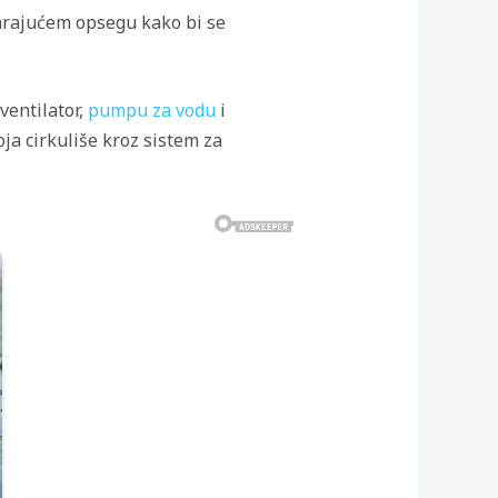
arajućem opsegu kako bi se
ventilator,
pumpu za vodu
i
ja cirkuliše kroz sistem za