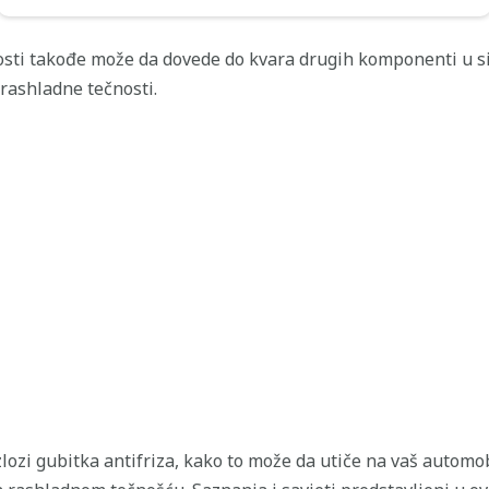
osti takođe može da dovede do kvara drugih komponenti u si
 rashladne tečnosti.
lozi gubitka antifriza, kako to može da utiče na vaš automob