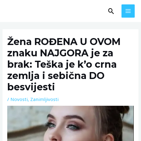
Skip
MAI
Search
to
MEN
content
Post
navigation
Žena ROĐENA U OVOM
znaku NAJGORA je za
brak: Teška je k’o crna
zemlja i sebična DO
besvijesti
/
Novosti
,
Zanimljivosti