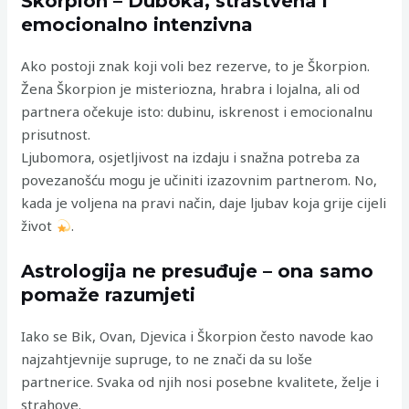
Škorpion – Duboka, strastvena i
emocionalno intenzivna
Ako postoji znak koji voli bez rezerve, to je Škorpion.
Žena Škorpion je misteriozna, hrabra i lojalna, ali od
partnera očekuje isto: dubinu, iskrenost i emocionalnu
prisutnost.
Ljubomora, osjetljivost na izdaju i snažna potreba za
povezanošću mogu je učiniti izazovnim partnerom. No,
kada je voljena na pravi način, daje ljubav koja grije cijeli
život
.
Astrologija ne presuđuje – ona samo
pomaže razumjeti
Iako se Bik, Ovan, Djevica i Škorpion često navode kao
najzahtjevnije supruge, to ne znači da su loše
partnerice. Svaka od njih nosi posebne kvalitete, želje i
strahove.