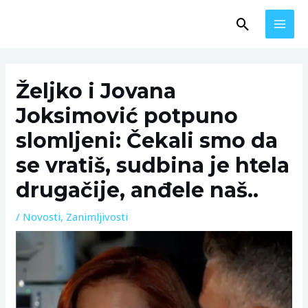
Skip
MAI
Search
to
MEN
content
Post
navigation
Željko i Jovana
Joksimović potpuno
slomljeni: Čekali smo da
se vratiš, sudbina je htela
drugačije, anđele naš..
/
Novosti
,
Zanimljivosti