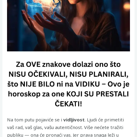
Na tom putu pojaviće se i
vidljivost
. Ljudi će primetiti
vaš rad, vaš glas, vašu autentičnost. Više nećete tražiti
publiku — ona će pronaći vas. Jer prava snaga leži u