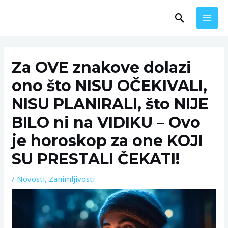
Skip
MAI
Search
to
MEN
content
Post
navigation
Za OVE znakove dolazi
ono što NISU OČEKIVALI,
NISU PLANIRALI, što NIJE
BILO ni na VIDIKU – Ovo
je horoskop za one KOJI
SU PRESTALI ČEKATI!
/
Novosti
,
Zanimljivosti