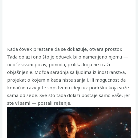
Kada čovek prestane da se dokazuje, otvara prostor.
Tada dolazi ono što je oduvek bilo namenjeno njemu —
neočekivani poziv, ponuda, prilika koja ne traži
objašnjenje. Možda saradnja sa ljudima iz inostranstva,
projekat o kojem nikada niste sanjali, ili mogućnost da
konačno razvijete sopstvenu ideju uz podršku koja stiže
sama od sebe. Sve što tada dolazi postaje samo vaše, jer
ste vi sami — postali rešenje.