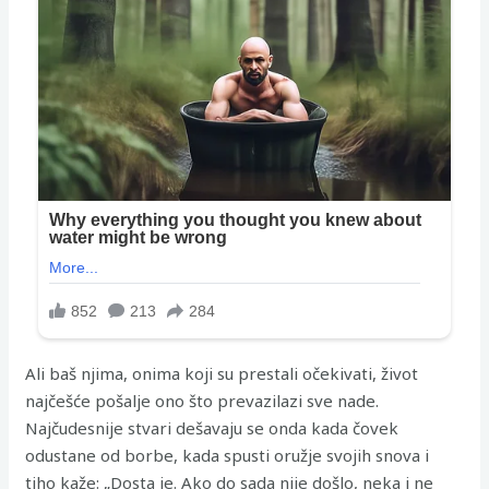
Ali baš njima, onima koji su prestali očekivati, život
najčešće pošalje ono što prevazilazi sve nade.
Najčudesnije stvari dešavaju se onda kada čovek
odustane od borbe, kada spusti oružje svojih snova i
tiho kaže: „Dosta je. Ako do sada nije došlo, neka i ne