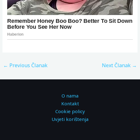
←
Previous Članak
Next Članak
→
O nama
Kontakt
Cookie policy
Uvjeti korištenja