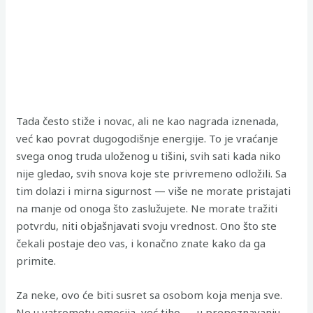
Tada često stiže i novac, ali ne kao nagrada iznenada,
već kao povrat dugogodišnje energije. To je vraćanje
svega onog truda uloženog u tišini, svih sati kada niko
nije gledao, svih snova koje ste privremeno odložili. Sa
tim dolazi i mirna sigurnost — više ne morate pristajati
na manje od onoga što zaslužujete. Ne morate tražiti
potvrdu, niti objašnjavati svoju vrednost. Ono što ste
čekali postaje deo vas, i konačno znate kako da ga
primite.
Za neke, ovo će biti susret sa osobom koja menja sve.
Ne u vatrometu emocija, već tiho — u prepoznavanju.