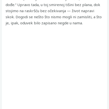
dođe.“ Upravo tada, u toj smirenoj tišini bez plana, dok
stojimo na raskršću bez očekivanja — život napravi
skok. Dogodi se nešto što nismo mogli ni zamisliti, a što
je, ipak, oduvek bilo zapisano negde u nama.