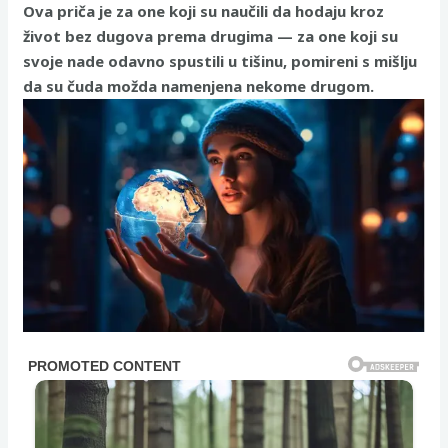
Ova priča je za one koji su naučili da hodaju kroz
život bez dugova prema drugima — za one koji su
svoje nade odavno spustili u tišinu, pomireni s mišlju
da su čuda možda namenjena nekome drugom.