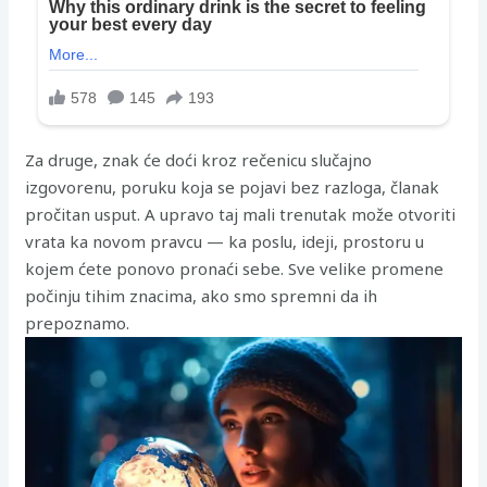
Za druge, znak će doći kroz rečenicu slučajno
izgovorenu, poruku koja se pojavi bez razloga, članak
pročitan usput. A upravo taj mali trenutak može otvoriti
vrata ka novom pravcu — ka poslu, ideji, prostoru u
kojem ćete ponovo pronaći sebe. Sve velike promene
počinju tihim znacima, ako smo spremni da ih
prepoznamo.