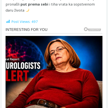
pronašli
put prema sebi
i tiha vrata ka sopstvenom
daru života
Post Views:
497