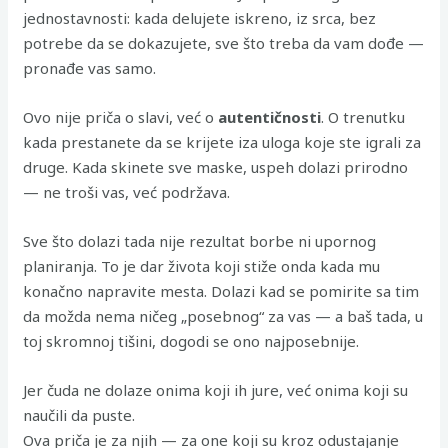
jednostavnosti: kada delujete iskreno, iz srca, bez
potrebe da se dokazujete, sve što treba da vam dođe —
pronađe vas samo.
Ovo nije priča o slavi, već o
autentičnosti
. O trenutku
kada prestanete da se krijete iza uloga koje ste igrali za
druge. Kada skinete sve maske, uspeh dolazi prirodno
— ne troši vas, već podržava.
Sve što dolazi tada nije rezultat borbe ni upornog
planiranja. To je dar života koji stiže onda kada mu
konačno napravite mesta. Dolazi kad se pomirite sa tim
da možda nema ničeg „posebnog“ za vas — a baš tada, u
toj skromnoj tišini, dogodi se ono najposebnije.
Jer čuda ne dolaze onima koji ih jure, već onima koji su
naučili da puste.
Ova priča je za njih — za one koji su kroz odustajanje