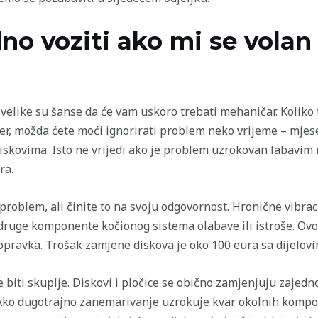
dno voziti ako mi se volan
 velike su šanse da će vam uskoro trebati mehaničar. Koliko 
er, možda ćete moći ignorirati problem neko vrijeme – mjese
skovima. Isto ne vrijedi ako je problem uzrokovan labavim 
ra.
roblem, ali činite to na svoju odgovornost. Hronične vibraci
i druge komponente kočionog sistema olabave ili istroše. Ovo
popravka. Trošak zamjene diskova je oko 100 eura sa dijelov
biti skuplje. Diskovi i pločice se obično zamjenjuju zajedno,
Ako dugotrajno zanemarivanje uzrokuje kvar okolnih kompon