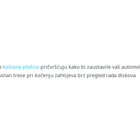
se
kočione pločice
pričvršćuju kako bi zaustavile vaš automob
volan trese pri kočenju zahtijeva brz pregled rada diskova.