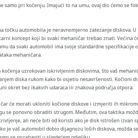
 ne samo pri kočenju. Imajući to na umu, ovaj dio ćemo se f
a točku automobila je neravnomjerno zatezanje diskova. U t
arni koncept koji bi svaki mehaničar trebao znati. Većina ć
umu da svaki automobil ima svoje standardne specifikacije
dataka mehaničara.
om kočenja uzrokovan iskrivljenim diskovima, što vaš mehanič
tanjem diska rukom kako bi osjetio nesavršenosti. Kočioni 
uni okret bez ikakvih udaraca ili znakova područja otpora.
čar će morati ukloniti kočione diskove i izmjeriti ih mikro
gu se ponovno obraditi strugom. Međutim, ova taktika možda
ivljenje, ali neće biti od koristi ako je disk istrošen izvan 
o je vaš automobil dobio dijagnozu loših diskova, možda se 
ćemo se pozabaviti u sljedećem odjeljku.