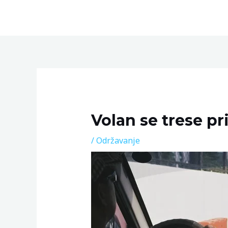
Skip
to
content
Post
navigation
Volan se trese pri
/
Održavanje