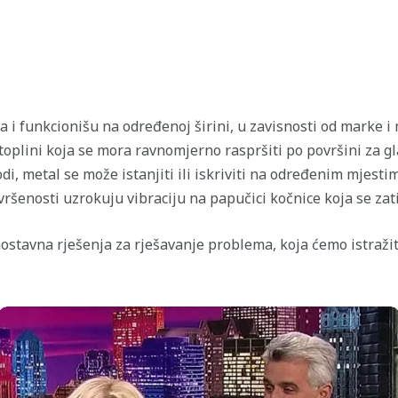
 i funkcionišu na određenoj širini, u zavisnosti od marke i 
 toplini koja se mora ravnomjerno raspršiti po površini za g
i, metal se može istanjiti ili iskriviti na određenim mjesti
vršenosti uzrokuju vibraciju na papučici kočnice koja se zat
nostavna rješenja za rješavanje problema, koja ćemo istražit