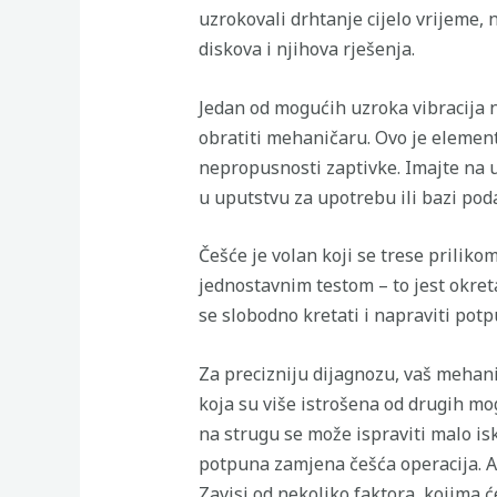
uzrokovali drhtanje cijelo vrijeme,
diskova i njihova rješenja.
Jedan od mogućih uzroka vibracija n
obratiti mehaničaru. Ovo je element
nepropusnosti zaptivke. Imajte na 
u uputstvu za upotrebu ili bazi po
Češće je volan koji se trese prilik
jednostavnim testom – to jest okre
se slobodno kretati i napraviti potp
Za precizniju dijagnozu, vaš mehani
koja su više istrošena od drugih mo
na strugu se može ispraviti malo iskr
potpuna zamjena češća operacija. Ak
Zavisi od nekoliko faktora, kojima 