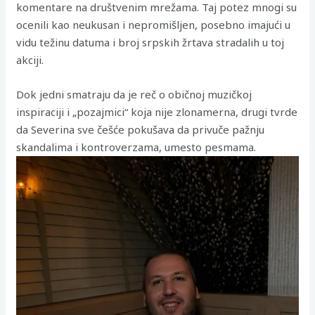
komentare na društvenim mrežama. Taj potez mnogi su
ocenili kao neukusan i nepromišljen, posebno imajući u
vidu težinu datuma i broj srpskih žrtava stradalih u toj
akciji.
Dok jedni smatraju da je reč o običnoj muzičkoj
inspiraciji i „pozajmici“ koja nije zlonamerna, drugi tvrde
da Severina sve češće pokušava da privuče pažnju
skandalima i kontroverzama, umesto pesmama.