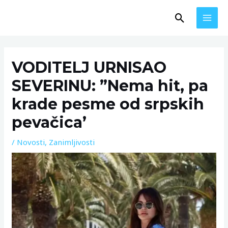
Skip
MAI
Search
to
MEN
content
Post
navigation
VODITELJ URNISAO
SEVERINU: ”Nema hit, pa
krade pesme od srpskih
pevačica’
/
Novosti
,
Zanimljivosti