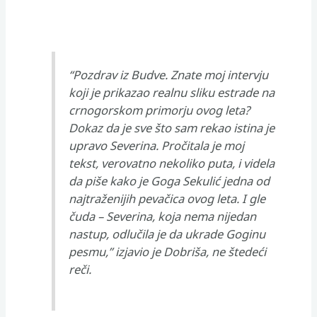
“Pozdrav iz Budve. Znate moj intervju
koji je prikazao realnu sliku estrade na
crnogorskom primorju ovog leta?
Dokaz da je sve što sam rekao istina je
upravo Severina. Pročitala je moj
tekst, verovatno nekoliko puta, i videla
da piše kako je Goga Sekulić jedna od
najtraženijih pevačica ovog leta. I gle
čuda – Severina, koja nema nijedan
nastup, odlučila je da
ukrade
Goginu
pesmu,” izjavio je Dobriša, ne štedeći
reči.