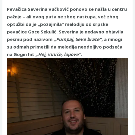
Pevačica Severina Vučković ponovo se našla u centru
pažnje – ali ovog puta ne zbog nastupa, već zbog
optužbi da je „pozajmila“ melodiju od srpske
pevačice Goce Sekulić. Severina je nedavno objavila
pesmu pod nazivom
„Pumpaj, Seve brate“
, a mnogi
su odmah primetili da melodija neodoljivo podseća
na Gogin hit
„Hej, vuuče, lopove“
.