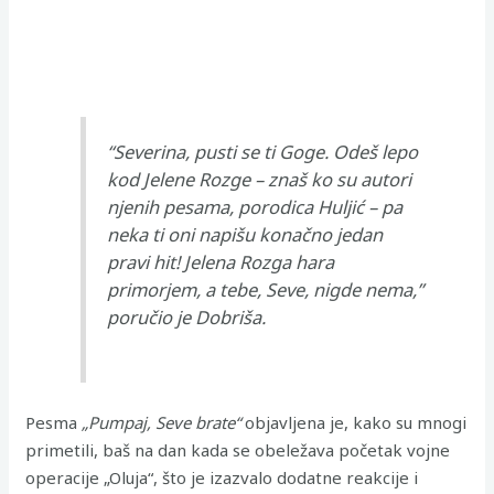
“Severina, pusti se ti Goge. Odeš lepo
kod Jelene Rozge – znaš ko su autori
njenih pesama, porodica Huljić – pa
neka ti oni napišu konačno jedan
pravi hit! Jelena Rozga hara
primorjem, a tebe, Seve, nigde nema,”
poručio je Dobriša.
Pesma
„Pumpaj, Seve brate“
objavljena je, kako su mnogi
primetili, baš na dan kada se obeležava početak vojne
operacije „Oluja“, što je izazvalo dodatne reakcije i