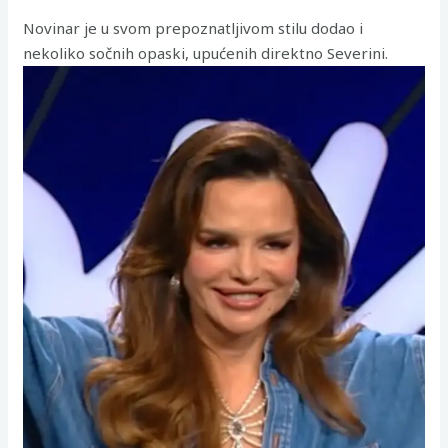
Novinar je u svom prepoznatljivom stilu dodao i
nekoliko sočnih opaski, upućenih direktno Severini.