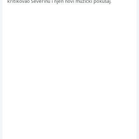
kritikovao Severinu i njen novi muzički pokušaj.