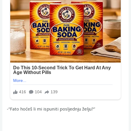
-“Fato hoćeš li mi ispuniti posljednju želju?”