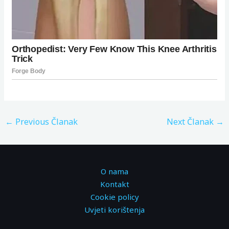
←
Previous Članak
Next Članak
→
O nama
Kontakt
Cookie policy
Uvjeti korištenja