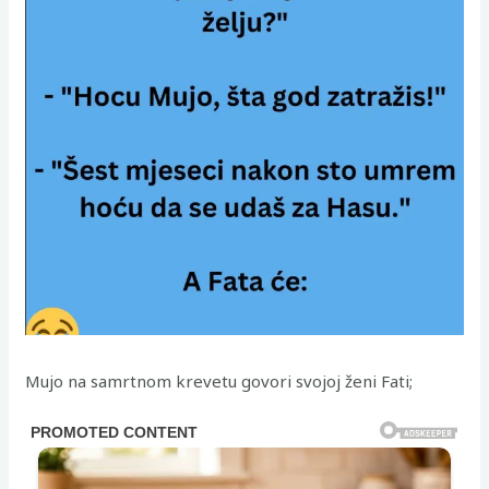
Mujo na samrtnom krevetu govori svojoj ženi Fati;