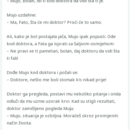
– Mujo, bolan, idi ti kod doktora da vidi šta ti je.
Mujo uzdahne:
– Ma, Fato, šta će mi doktor? Proći će to samo.
Ali, kako je bol postajala jača, Mujo ipak popusti. Ode
kod doktora, a Fata ga isprati sa šaljivim osmijehom:
– Ne pravi se ti pametan, bolan, daj doktoru da vidi šta
ti fali!
Dođe Mujo kod doktora i požali se:
– Doktore, nešto me boli stomak k'o nikad prije!
Doktor ga pregleda, postavi mu nekoliko pitanja i onda
odluči da mu uzme uzorak krvi. Kad su stigli rezultati,
doktor zamišljeno pogleda Muju:
– Mujo, situacija je ozbiljna. Moraćeš skroz promijeniti
način života.