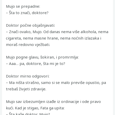
Mujo se prepadne:
– Šta to znači, doktore?
Doktor počne objašnjavati:
– Znači ovako, Mujo. Od danas nema više alkohola, nema
cigareta, nema masne hrane, nema noćnih izlazaka i
moraš redovno vježbati.
Mujo pogne glavu, šokiran, i promrmlja:
– Aaa… pa, doktore, šta mi je to?
Doktor mirno odgovori:
– Ma ništa strašno, samo si se malo previše opustio, pa
trebaš živjeti zdravije.
Mujo sav izbezumljen izađe iz ordinacije i ode pravo
kući. Kad je stigao, Fata ga upita:
– Šta kaže doktor, Mujo?