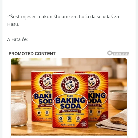
-“Šest mjeseci nakon što umrem hoću da se udaš za
Hasu.”
A Fata će: