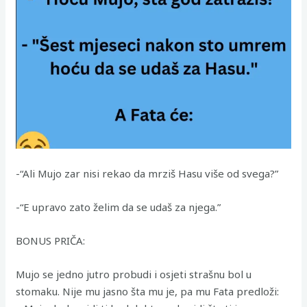
-“Ali Mujo zar nisi rekao da mrziš Hasu više od svega?”
-“E upravo zato želim da se udaš za njega.”
BONUS PRIČA:
Mujo se jedno jutro probudi i osjeti strašnu bol u
stomaku. Nije mu jasno šta mu je, pa mu Fata predloži: