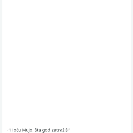
-“Hoću Mujo, šta god zatražiš!”