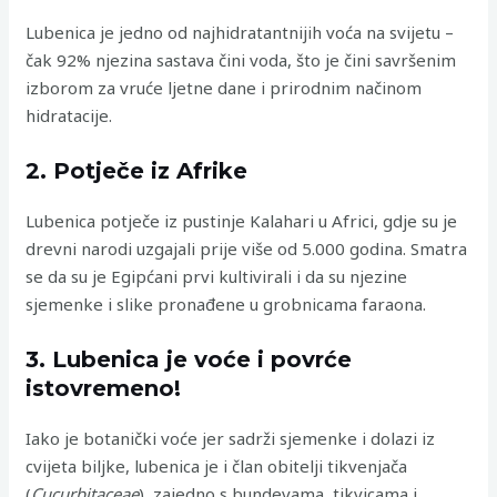
Lubenica je jedno od najhidratantnijih voća na svijetu –
čak 92% njezina sastava čini voda, što je čini savršenim
izborom za vruće ljetne dane i prirodnim načinom
hidratacije.
2. Potječe iz Afrike
Lubenica potječe iz pustinje Kalahari u Africi, gdje su je
drevni narodi uzgajali prije više od 5.000 godina. Smatra
se da su je Egipćani prvi kultivirali i da su njezine
sjemenke i slike pronađene u grobnicama faraona.
3. Lubenica je voće i povrće
istovremeno!
Iako je botanički voće jer sadrži sjemenke i dolazi iz
cvijeta biljke, lubenica je i član obitelji tikvenjača
(
Cucurbitaceae
), zajedno s bundevama, tikvicama i