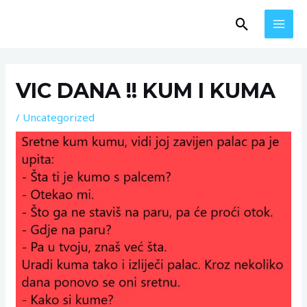
Skip
MAI
Search
to
MEN
content
Post
navigation
VIC DANA !! KUM I KUMA
/
Uncategorized