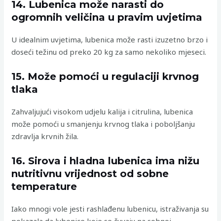
14. Lubenica može narasti do
ogromnih veličina u pravim uvjetima
U idealnim uvjetima, lubenica može rasti izuzetno brzo i
doseći težinu od preko 20 kg za samo nekoliko mjeseci.
15. Može pomoći u regulaciji krvnog
tlaka
Zahvaljujući visokom udjelu kalija i citrulina, lubenica
može pomoći u smanjenju krvnog tlaka i poboljšanju
zdravlja krvnih žila.
16. Sirova i hladna lubenica ima nižu
nutritivnu vrijednost od sobne
temperature
Iako mnogi vole jesti rashlađenu lubenicu, istraživanja su
pokazala da lubenice koje se čuvaju na sobnoj