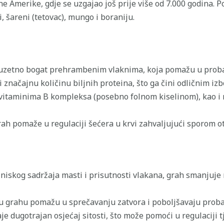
žne Amerike, gdje se uzgajao još prije više od 7.000 godina. 
i, šareni (tetovac), mungo i boraniju.
uzetno bogat prehrambenim vlaknima, koja pomažu u probavi
 značajnu količinu biljnih proteina, što ga čini odličnim iz
vitaminima B kompleksa (posebno folnom kiselinom), kao i 
ah pomaže u regulaciji šećera u krvi zahvaljujući sporom o
niskog sadržaja masti i prisutnosti vlakana, grah smanjuje 
u grahu pomažu u sprečavanju zatvora i poboljšavaju proba
e dugotrajan osjećaj sitosti, što može pomoći u regulaciji t