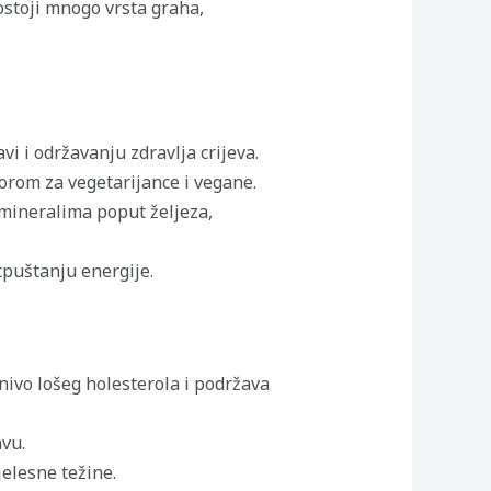
Postoji mnogo vrsta graha,
 i održavanju zdravlja crijeva.
borom za vegetarijance i vegane.
mineralima poput željeza,
tpuštanju energije.
nivo lošeg holesterola i podržava
vu.
jelesne težine.