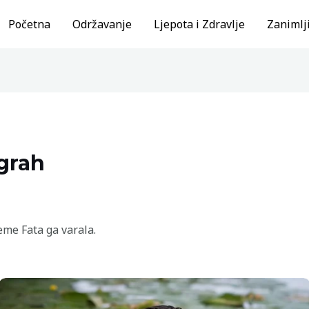
Početna
Održavanje
Ljepota i Zdravlje
Zanimlji
 grah
eme Fata ga varala.