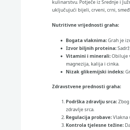
kulinarstvu. Potječe iz Srednje i Ju
uključujući bijeli, crveni, crni, smeđ
Nutritivne vrijednosti graha:
Bogata vlaknima:
Grah je iz
Izvor biljnih proteina:
Sadrži
Vitamini i minerali:
Obiluje 
magnezija, kalija i cinka.
Nizak glikemijski indeks:
Gr
Zdravstvene prednosti graha:
Podrška zdravlju srca:
Zbog 
zdravlje srca.
Regulacija probave:
Vlakna 
Kontrola tjelesne težine:
Daj