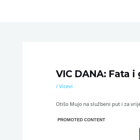
Skip
to
content
Post
navigation
VIC DANA: Fata i
/
Vicevi
Otišo Mujo na službeni put i za vrij