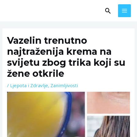
Skip
MAI
Search
to
MEN
content
Post
navigation
Vazelin trenutno
najtraženija krema na
svijetu zbog trika koji su
žene otkrile
/
Ljepota i Zdravlje
,
Zanimljivosti