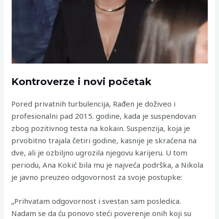
Kontroverze i novi početak
Pored privatnih turbulencija, Rađen je doživeo i
profesionalni pad 2015. godine, kada je suspendovan
zbog pozitivnog testa na kokain. Suspenzija, koja je
prvobitno trajala četiri godine, kasnije je skraćena na
dve, ali je ozbiljno ugrozila njegovu karijeru. U tom
periodu, Ana Kokić bila mu je najveća podrška, a Nikola
je javno preuzeo odgovornost za svoje postupke:
„Prihvatam odgovornost i svestan sam posledica.
Nadam se da ću ponovo steći poverenje onih koji su