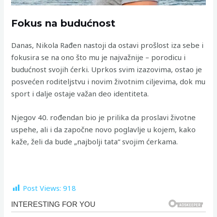
Fokus na budućnost
Danas, Nikola Rađen nastoji da ostavi prošlost iza sebe i
fokusira se na ono što mu je najvažnije – porodicu i
budućnost svojih ćerki. Uprkos svim izazovima, ostao je
posvećen roditeljstvu i novim životnim ciljevima, dok mu
sport i dalje ostaje važan deo identiteta.
Njegov 40. rođendan bio je prilika da proslavi životne
uspehe, ali i da započne novo poglavlje u kojem, kako
kaže, želi da bude „najbolji tata“ svojim ćerkama.
Post Views:
918