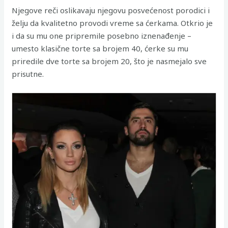
Njegove reči oslikavaju njegovu posvećenost porodici i
želju da kvalitetno provodi vreme sa ćerkama. Otkrio je
i da su mu one pripremile posebno iznenađenje –
umesto klasične torte sa brojem 40, ćerke su mu
priredile dve torte sa brojem 20, što je nasmejalo sve
prisutne.