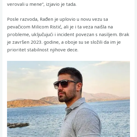
verovali u mene“, izjavio je tada.
Posle razvoda, Rađen je uplovio u novu vezu sa
pevačicom Milicom Ristić, ali je i ta veza naišla na
probleme, uključujući i incident povezan s nasiljem. Brak
je završen 2023. godine, a oboje su se složili da im je
prioritet stabilnost njihove dece.