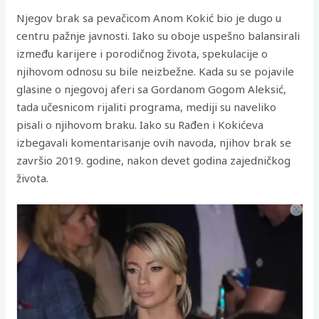
Njegov brak sa pevačicom Anom Kokić bio je dugo u
centru pažnje javnosti. Iako su oboje uspešno balansirali
između karijere i porodičnog života, spekulacije o
njihovom odnosu su bile neizbežne. Kada su se pojavile
glasine o njegovoj aferi sa Gordanom Gogom Aleksić,
tada učesnicom rijaliti programa, mediji su naveliko
pisali o njihovom braku. Iako su Rađen i Kokićeva
izbegavali komentarisanje ovih navoda, njihov brak se
završio 2019. godine, nakon devet godina zajedničkog
života.