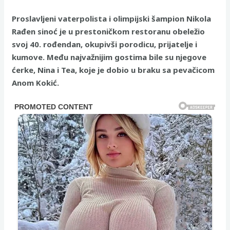
Proslavljeni vaterpolista i olimpijski šampion Nikola
Rađen sinoć je u prestoničkom restoranu obeležio
svoj 40. rođendan, okupivši porodicu, prijatelje i
kumove. Među najvažnijim gostima bile su njegove
ćerke, Nina i Tea, koje je dobio u braku sa pevačicom
Anom Kokić.