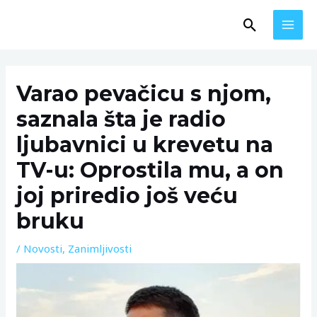
Skip
MAI
Search
to
MEN
content
Post
navigation
Varao pevačicu s njom,
saznala šta je radio
ljubavnici u krevetu na
TV-u: Oprostila mu, a on
joj priredio još veću
bruku
/
Novosti
,
Zanimljivosti