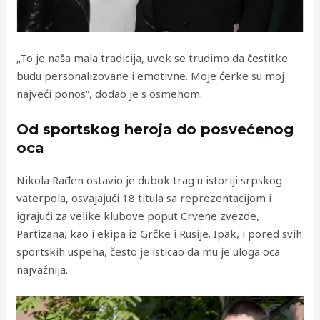
„To je naša mala tradicija, uvek se trudimo da čestitke
budu personalizovane i emotivne. Moje ćerke su moj
najveći ponos“, dodao je s osmehom.
Od sportskog heroja do posvećenog
oca
Nikola Rađen ostavio je dubok trag u istoriji srpskog
vaterpola, osvajajući 18 titula sa reprezentacijom i
igrajući za velike klubove poput Crvene zvezde,
Partizana, kao i ekipa iz Grčke i Rusije. Ipak, i pored svih
sportskih uspeha, često je isticao da mu je uloga oca
najvažnija.