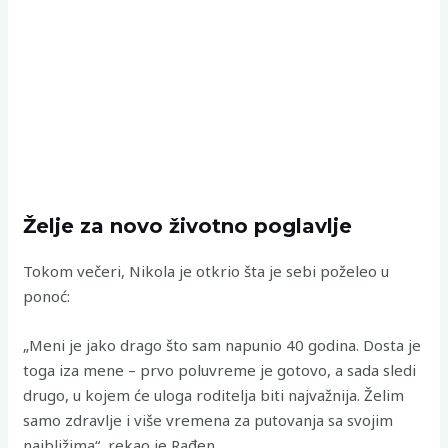
Želje za novo životno poglavlje
Tokom večeri, Nikola je otkrio šta je sebi poželeo u
ponoć:
„Meni je jako drago što sam napunio 40 godina. Dosta je
toga iza mene – prvo poluvreme je gotovo, a sada sledi
drugo, u kojem će uloga roditelja biti najvažnija. Želim
samo zdravlje i više vremena za putovanja sa svojim
najbližima“, rekao je Rađen.