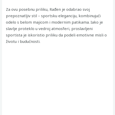
Za ovu posebnu priliku, Rađen je odabrao svoj
prepoznatljiv stil – sportsku eleganciju, kombinujući
odelo s belom majicom i modernim patikama. Iako je
slavlje proteklo u vedroj atmosferi, proslavljeni
sportista je iskoristio priliku da podeli emotivne misli o
životu i budućnosti.