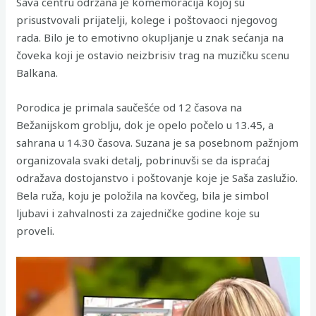
Sava centru održana je komemoracija kojoj su
prisustvovali prijatelji, kolege i poštovaoci njegovog
rada. Bilo je to emotivno okupljanje u znak sećanja na
čoveka koji je ostavio neizbrisiv trag na muzičku scenu
Balkana.
Porodica je primala saučešće od 12 časova na
Bežanijskom groblju, dok je opelo počelo u 13.45, a
sahrana u 14.30 časova. Suzana je sa posebnom pažnjom
organizovala svaki detalj, pobrinuvši se da ispraćaj
odražava dostojanstvo i poštovanje koje je Saša zaslužio.
Bela ruža, koju je položila na kovčeg, bila je simbol
ljubavi i zahvalnosti za zajedničke godine koje su
proveli.