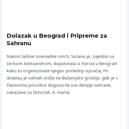
Dolazak u Beograd i Pripreme za
Sahranu
Nakon Sašine iznenadne smrti, Suzana je, zajedno sa
ćerkom Aleksandrom, doputovala iz Pariza u Beograd
kako bi organizovala njegov poslednji ispraćaj. Po
dolasku je odmah otišla na Bežanijsko groblje, gde je s
članovima porodice dogovorila sve detalje sahrane,
zakazane za četvrtak, 6. marta.