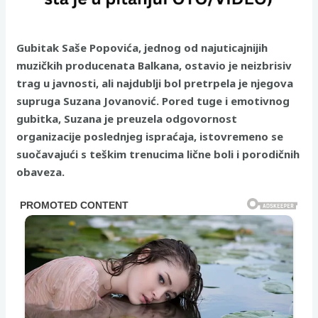
Gubitak Saše Popovića, jednog od najuticajnijih
muzičkih producenata Balkana, ostavio je neizbrisiv
trag u javnosti, ali najdublji bol pretrpela je njegova
supruga Suzana Jovanović. Pored tuge i emotivnog
gubitka, Suzana je preuzela odgovornost
organizacije poslednjeg ispraćaja, istovremeno se
suočavajući s teškim trenucima lične boli i porodičnih
obaveza.