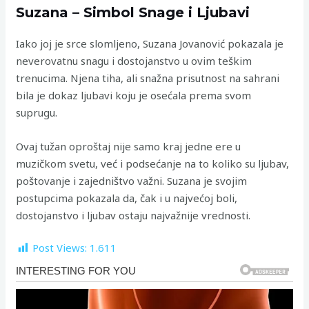
Suzana – Simbol Snage i Ljubavi
Iako joj je srce slomljeno, Suzana Jovanović pokazala je
neverovatnu snagu i dostojanstvo u ovim teškim
trenucima. Njena tiha, ali snažna prisutnost na sahrani
bila je dokaz ljubavi koju je osećala prema svom
suprugu.
Ovaj tužan oproštaj nije samo kraj jedne ere u
muzičkom svetu, već i podsećanje na to koliko su ljubav,
poštovanje i zajedništvo važni. Suzana je svojim
postupcima pokazala da, čak i u najvećoj boli,
dostojanstvo i ljubav ostaju najvažnije vrednosti.
Post Views:
1.611