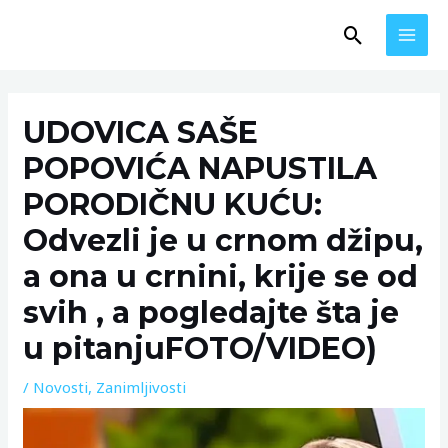
Skip
MAI
Search
to
MEN
content
Post
navigation
UDOVICA SAŠE
POPOVIĆA NAPUSTILA
PORODIČNU KUĆU:
Odvezli je u crnom džipu,
a ona u crnini, krije se od
svih , a pogledajte šta je
u pitanjuFOTO/VIDEO)
/
Novosti
,
Zanimljivosti