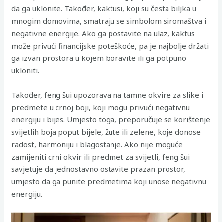
da ga uklonite. Također, kaktusi, koji su česta biljka u
mnogim domovima, smatraju se simbolom siromaštva i
negativne energije. Ako ga postavite na ulaz, kaktus
može privući financijske poteškoće, pa je najbolje držati
ga izvan prostora u kojem boravite ili ga potpuno
ukloniti.
Također, feng šui upozorava na tamne okvire za slike i
predmete u crnoj boji, koji mogu privući negativnu
energiju i bijes. Umjesto toga, preporučuje se korištenje
svijetlih boja poput bijele, žute ili zelene, koje donose
radost, harmoniju i blagostanje. Ako nije moguće
zamijeniti crni okvir ili predmet za svijetli, feng šui
savjetuje da jednostavno ostavite prazan prostor,
umjesto da ga punite predmetima koji unose negativnu
energiju.