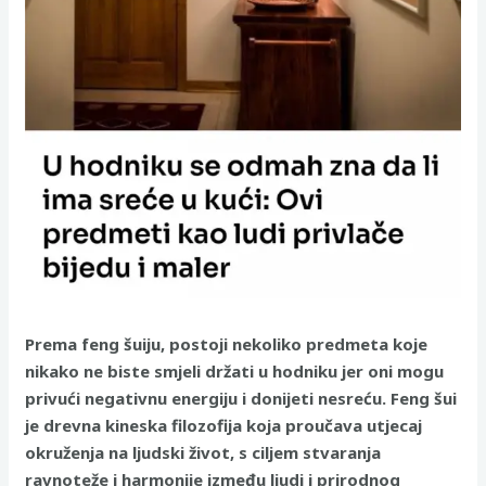
Prema feng šuiju, postoji nekoliko predmeta koje
nikako ne biste smjeli držati u hodniku jer oni mogu
privući negativnu energiju i donijeti nesreću. Feng šui
je drevna kineska filozofija koja proučava utjecaj
okruženja na ljudski život, s ciljem stvaranja
ravnoteže i harmonije između ljudi i prirodnog