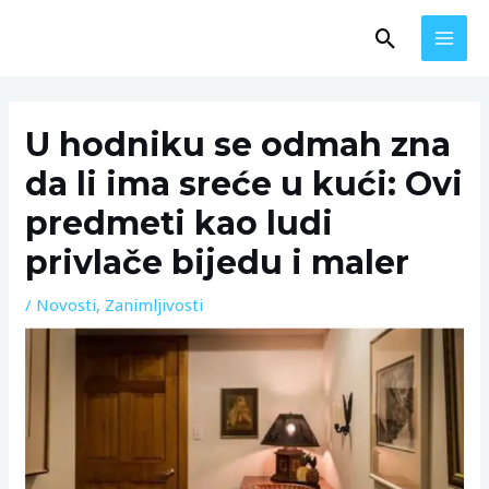
Skip
MAI
Search
to
MEN
content
Post
navigation
U hodniku se odmah zna
da li ima sreće u kući: Ovi
predmeti kao ludi
privlače bijedu i maler
/
Novosti
,
Zanimljivosti