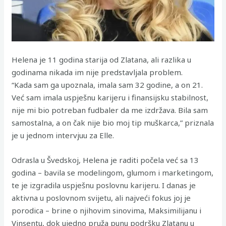
Helena je 11 godina starija od Zlatana, ali razlika u
godinama nikada im nije predstavljala problem.
“Kada sam ga upoznala, imala sam 32 godine, a on 21.
Već sam imala uspješnu karijeru i finansijsku stabilnost,
nije mi bio potreban fudbaler da me izdržava. Bila sam
samostalna, a on čak nije bio moj tip muškarca,” priznala
je u jednom intervjuu za Elle.
Odrasla u Švedskoj, Helena je raditi počela već sa 13
godina – bavila se modelingom, glumom i marketingom,
te je izgradila uspješnu poslovnu karijeru. I danas je
aktivna u poslovnom svijetu, ali najveći fokus joj je
porodica – brine o njihovim sinovima, Maksimilijanu i
Vinsentu, dok ujedno pruža punu podršku Zlatanu u