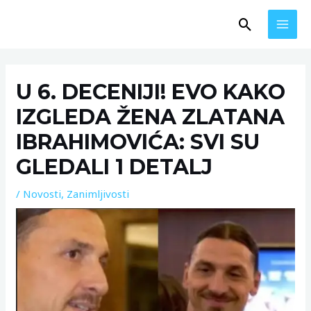
Skip
MAI
Search
to
MEN
content
Post
navigation
U 6. DECENIJI! EVO KAKO
IZGLEDA ŽENA ZLATANA
IBRAHIMOVIĆA: SVI SU
GLEDALI 1 DETALJ
/
Novosti
,
Zanimljivosti