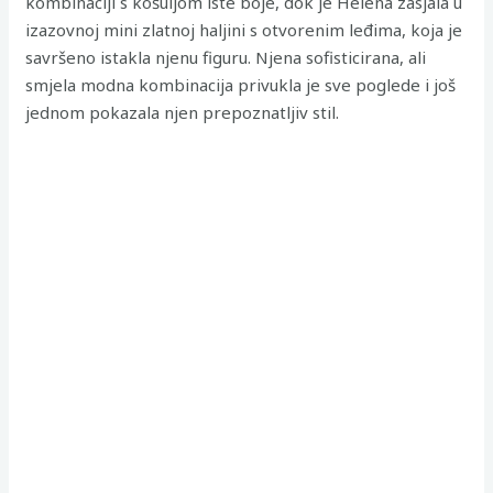
kombinaciji s košuljom iste boje, dok je Helena zasjala u
izazovnoj mini zlatnoj haljini s otvorenim leđima, koja je
savršeno istakla njenu figuru. Njena sofisticirana, ali
smjela modna kombinacija privukla je sve poglede i još
jednom pokazala njen prepoznatljiv stil.