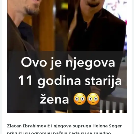
Zlatan Ibrahimović i njegova supruga Helena Seger
privukli su ogromnu pažnju kada su se zajedno