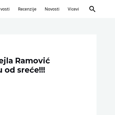
Search
vosti
Recenzije
Novosti
Vicevi
žejla Ramović
 od sreće!!!