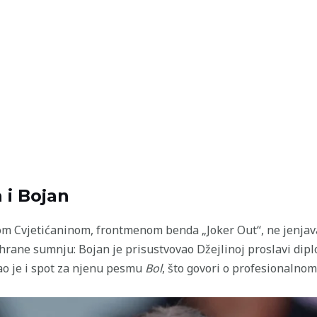
 i Bojan
m Cvjetićaninom, frontmenom benda „Joker Out“, ne jenjavaj
i hrane sumnju: Bojan je prisustvovao Džejlinoj proslavi dip
rao je i spot za njenu pesmu
Bol
, što govori o profesionalnom