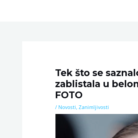
Skip
to
content
Post
navigation
Tek što se sazna
zablistala u belo
FOTO
/
Novosti
,
Zanimljivosti