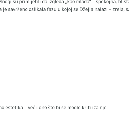
nogi su primijetili da izgleda „kao mlada“ – spokojna, blist
 je savršeno oslikala fazu u kojoj se Džejla nalazi – zrela,
o estetika – već i ono što bi se moglo kriti iza nje.