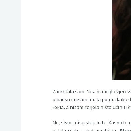
Zadrhtala sam. Nisam mogla vjerovat
u haosu i nisam imala pojma kako da
rekla, a nisam željela ništa učiniti 
No, stvari nisu stajale tu. Kasno te
je bila kratka, ali dramatična:
„Mora