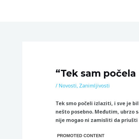
Skip
to
content
Post
navigation
“Tek sam počela
/
Novosti
,
Zanimljivosti
Tek smo počeli izlaziti, i sve je 
nešto posebno. Međutim, ubrzo sa
nije mogao ni zamisliti da priušti