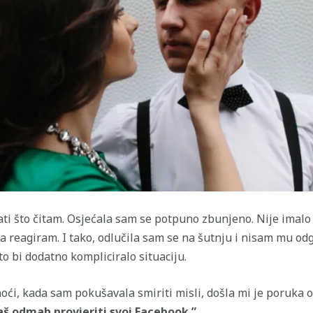
i što čitam. Osjećala sam se potpuno zbunjeno. Nije imalo 
 reagiram. I tako, odlučila sam se na šutnju i nisam mu odg
što bi dodatno kompliciralo situaciju.
 noći, kada sam pokušavala smiriti misli, došla mi je poruka o
š odmah provjeriti svoj Facebook.”