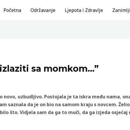
Početna
Održavanje
Ljepota i Zdravlje
Zanimlji
 izlaziti sa momkom…”
bilo novo, uzbudljivo. Postojala je ta iskra među nama, 
m saznala da je on bio na samom kraju s novcem. Želio 
 bilo što. Vidjela sam da ga to muči, da ga izjeda osjećaj