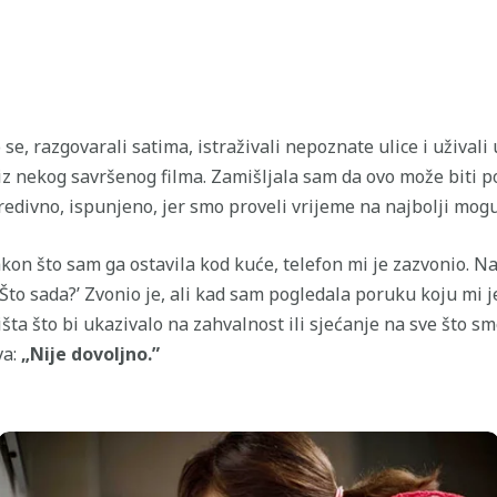
 se, razgovarali satima, istraživali nepoznate ulice i užival
je iz nekog savršenog filma. Zamišljala sam da ovo može biti
edivno, ispunjeno, jer smo proveli vrijeme na najbolji mogu
n što sam ga ostavila kod kuće, telefon mi je zazvonio. Na
‘Što sada?’ Zvonio je, ali kad sam pogledala poruku koju mi je
šta što bi ukazivalo na zahvalnost ili sjećanje na sve što s
va:
„Nije dovoljno.”