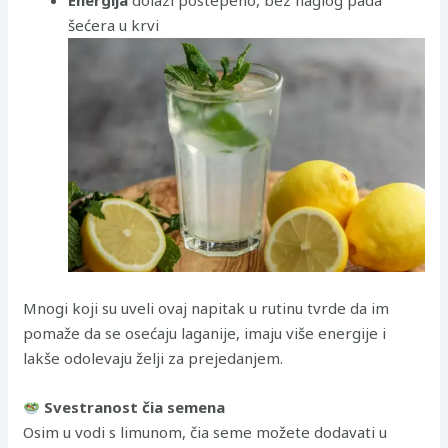
šećera u krvi
Mnogi koji su uveli ovaj napitak u rutinu tvrde da im
pomaže da se osećaju laganije, imaju više energije i
lakše odolevaju želji za prejedanjem.
Svestranost čia semena
Osim u vodi s limunom, čia seme možete dodavati u