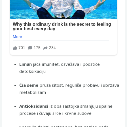
Limun
jača imunitet, osvežava i podstiče
detoksikaciju
Čia seme
pruža sitost, reguliše probavu i ubrzava
metabolizam
Antioksidansi
iz oba sastojka smanjuju upalne
procese i čuvaju srce i krvne sudove
Energija
dolazi postepeno, bez naglog pada