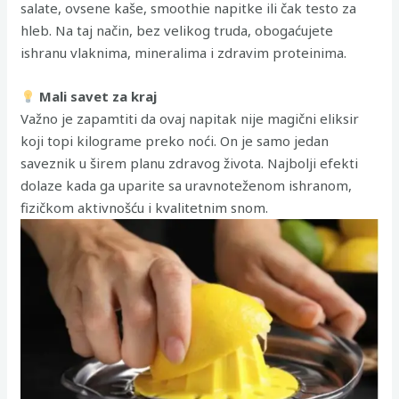
salate, ovsene kaše, smoothie napitke ili čak testo za
hleb. Na taj način, bez velikog truda, obogaćujete
ishranu vlaknima, mineralima i zdravim proteinima.
Mali savet za kraj
Važno je zapamtiti da ovaj napitak nije magični eliksir
koji topi kilograme preko noći. On je samo jedan
saveznik u širem planu zdravog života. Najbolji efekti
dolaze kada ga uparite sa uravnoteženom ishranom,
fizičkom aktivnošću i kvalitetnim snom.