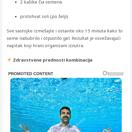
2 kašike čia semena
prstohvat soli (po želji)
Sve sastojke izmešajte i ostavite oko 15 minuta kako bi
seme nabubrilo i otpustilo gel. Rezultat je osvežavajući
napitak koji hrani organizam iznutra.
Zdravstvene prednosti kombinacije