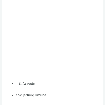
1 čaša vode
sok jednog limuna