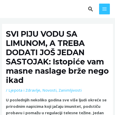
Skip
MAI
Search
to
MEN
content
Post
navigation
SVI PIJU VODU SA
LIMUNOM, A TREBA
DODATI JOŠ JEDAN
SASTOJAK: Istopiće vam
masne naslage brže nego
ikad
/
Ljepota i Zdravlje
,
Novosti
,
Zanimljivosti
U poslednjih nekoliko godina sve više ljudi okreće se
prirodnim napicima koji jačaju imunitet, podstiču
probavu i pomažu u regulaciji telesne težine. Jedan