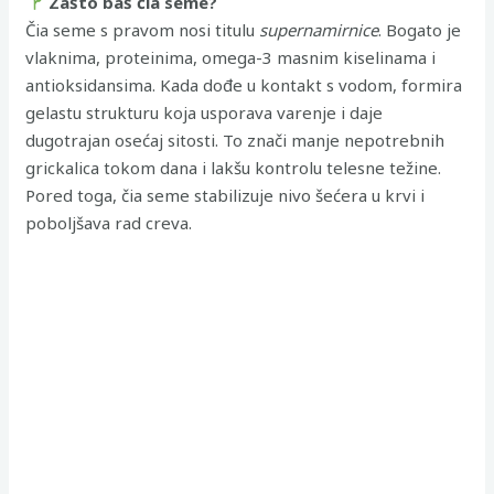
Zašto baš čia seme?
Čia seme s pravom nosi titulu
supernamirnice
. Bogato je
vlaknima, proteinima, omega-3 masnim kiselinama i
antioksidansima. Kada dođe u kontakt s vodom, formira
gelastu strukturu koja usporava varenje i daje
dugotrajan osećaj sitosti. To znači manje nepotrebnih
grickalica tokom dana i lakšu kontrolu telesne težine.
Pored toga, čia seme stabilizuje nivo šećera u krvi i
poboljšava rad creva.