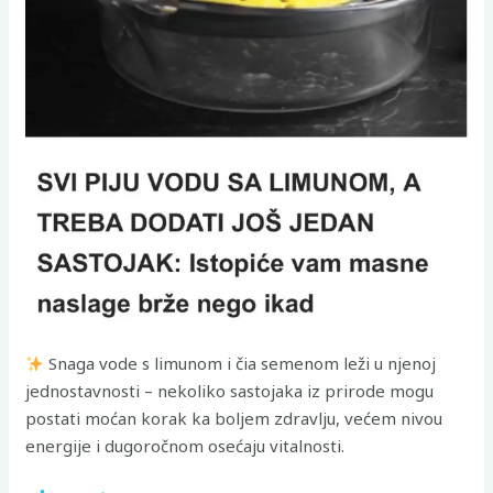
Snaga vode s limunom i čia semenom leži u njenoj
jednostavnosti – nekoliko sastojaka iz prirode mogu
postati moćan korak ka boljem zdravlju, većem nivou
energije i dugoročnom osećaju vitalnosti.