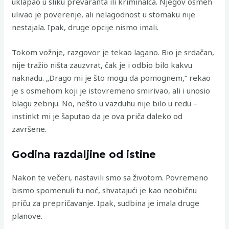
uklapao u sliku prevaranta ili kriminalca. Njegov osmeh
ulivao je poverenje, ali nelagodnost u stomaku nije
nestajala. Ipak, druge opcije nismo imali.
Tokom vožnje, razgovor je tekao lagano. Bio je srdačan,
nije tražio ništa zauzvrat, čak je i odbio bilo kakvu
naknadu. „Drago mi je što mogu da pomognem,“ rekao
je s osmehom koji je istovremeno smirivao, ali i unosio
blagu zebnju. No, nešto u vazduhu nije bilo u redu –
instinkt mi je šaputao da je ova priča daleko od
završene.
Godina razdaljine od istine
Nakon te večeri, nastavili smo sa životom. Povremeno
bismo spomenuli tu noć, shvatajući je kao neobičnu
priču za prepričavanje. Ipak, sudbina je imala druge
planove.