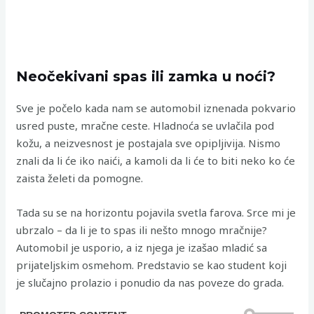
Neočekivani spas ili zamka u noći?
Sve je počelo kada nam se automobil iznenada pokvario
usred puste, mračne ceste. Hladnoća se uvlačila pod
kožu, a neizvesnost je postajala sve opipljivija. Nismo
znali da li će iko naići, a kamoli da li će to biti neko ko će
zaista želeti da pomogne.
Tada su se na horizontu pojavila svetla farova. Srce mi je
ubrzalo – da li je to spas ili nešto mnogo mračnije?
Automobil je usporio, a iz njega je izašao mladić sa
prijateljskim osmehom. Predstavio se kao student koji
je slučajno prolazio i ponudio da nas poveze do grada.