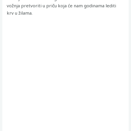
vožnja pretvoriti u priču koja će nam godinama lediti
krv u žilama.