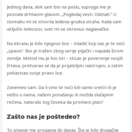
Jednog dana, dok sam bio na poslu, supruga me je
pozvala drhtavim glasom. „Pogledaj vesti. Odmah.“ U
stomaku mi se stvorila ledena grudva straha. Kada sam
uključio televizor, svet mi se okrenuo naglavačke.
Na ekranu je bilo njegovo lice – mladić koji nas je te noći
„spasio“. Bio je tražen zbog serije pljački i napada širom
zemlje. Metod mu je bio isti – sticao je poverenje svojih
žrtava, pretvarao se da je prijateljski nastrojen, a zatim
pokazivao svoje pravo lice.
Zanemeo sam. Da li smo te noći bili samo srećni ili je
nešto u nama, našem ponašanju ili možda slučajnim
rečima, nateralo tog čoveka da promeni plan?
Zašto nas je poštedeo?
To pitanje me proganja do danas. Šta je bilo drugačije