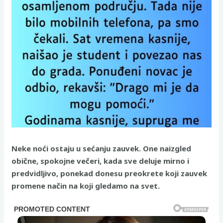
Neke noći ostaju u sećanju zauvek. One naizgled
obične, spokojne večeri, kada sve deluje mirno i
predvidljivo, ponekad donesu preokrete koji zauvek
promene način na koji gledamo na svet.