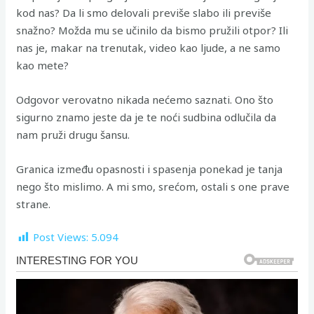
kod nas? Da li smo delovali previše slabo ili previše
snažno? Možda mu se učinilo da bismo pružili otpor? Ili
nas je, makar na trenutak, video kao ljude, a ne samo
kao mete?
Odgovor verovatno nikada nećemo saznati. Ono što
sigurno znamo jeste da je te noći sudbina odlučila da
nam pruži drugu šansu.
Granica između opasnosti i spasenja ponekad je tanja
nego što mislimo. A mi smo, srećom, ostali s one prave
strane.
Post Views:
5.094