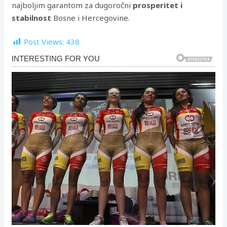
najboljim garantom za dugoročni
prosperitet i
stabilnost
Bosne i Hercegovine.
Post Views:
438