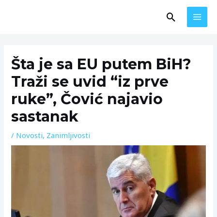
Skip
MAI
Search
to
MEN
content
Post
navigation
Šta je sa EU putem BiH?
Traži se uvid “iz prve
ruke”, Čović najavio
sastanak
/
Novosti
,
Zanimljivosti