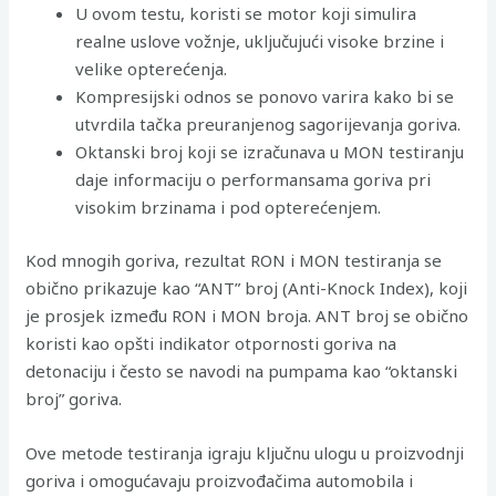
U ovom testu, koristi se motor koji simulira
realne uslove vožnje, uključujući visoke brzine i
velike opterećenja.
Kompresijski odnos se ponovo varira kako bi se
utvrdila tačka preuranjenog sagorijevanja goriva.
Oktanski broj koji se izračunava u MON testiranju
daje informaciju o performansama goriva pri
visokim brzinama i pod opterećenjem.
Kod mnogih goriva, rezultat RON i MON testiranja se
obično prikazuje kao “ANT” broj (Anti-Knock Index), koji
je prosjek između RON i MON broja. ANT broj se obično
koristi kao opšti indikator otpornosti goriva na
detonaciju i često se navodi na pumpama kao “oktanski
broj” goriva.
Ove metode testiranja igraju ključnu ulogu u proizvodnji
goriva i omogućavaju proizvođačima automobila i