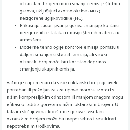
oktanskim brojem mogu smanjiti emisije štetnih
gasova, uključujući azotne okside (NOx) i
neizgorene ugljikovodike (HC).
Efikasnije sagorijevanje goriva smanjuje količinu
neizgorenih ostataka i emisiju štetnih materija u
atmosferu.
Moderne tehnologije kontrole emisija pomažu u
daljem smanjenju štetnih emisija, ali visoki
oktanski broj može biti koristan doprinos
smanjenju ukupnih emisija.
Važno je napomenuti da visoki oktanski broj nije uvek
potreban ili poželjan za sve tipove motora. Motori s
nižim kompresijskim odnosom ili manjom snagom mogu
efikasno raditi s gorivom s nižim oktanskim brojem. U
takvim slučajevima, korištenje goriva s visokim
oktanskim brojem može biti nepotrebno i rezultirati
nepotrebnim troškovima.