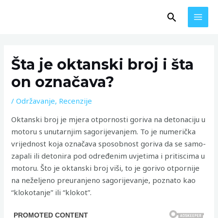
Skip
MAI
Search
to
MEN
content
Post
navigation
Šta je oktanski broj i šta
on označava?
/
Održavanje
,
Recenzije
Oktanski broj je mjera otpornosti goriva na detonaciju u
motoru s unutarnjim sagorijevanjem. To je numerička
vrijednost koja označava sposobnost goriva da se samo-
zapali ili detonira pod određenim uvjetima i pritiscima u
motoru. Što je oktanski broj viši, to je gorivo otpornije
na neželjeno preuranjeno sagorijevanje, poznato kao
“klokotanje” ili “klokot”.