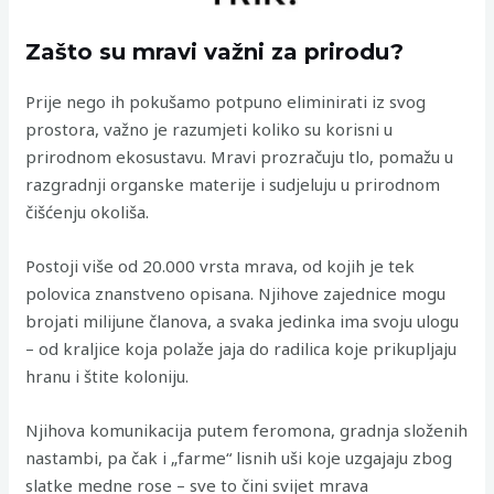
Zašto su mravi važni za prirodu?
Prije nego ih pokušamo potpuno eliminirati iz svog
prostora, važno je razumjeti koliko su korisni u
prirodnom ekosustavu. Mravi prozračuju tlo, pomažu u
razgradnji organske materije i sudjeluju u prirodnom
čišćenju okoliša.
Postoji više od 20.000 vrsta mrava, od kojih je tek
polovica znanstveno opisana. Njihove zajednice mogu
brojati milijune članova, a svaka jedinka ima svoju ulogu
– od kraljice koja polaže jaja do radilica koje prikupljaju
hranu i štite koloniju.
Njihova komunikacija putem feromona, gradnja složenih
nastambi, pa čak i „farme“ lisnih uši koje uzgajaju zbog
slatke medne rose – sve to čini svijet mrava