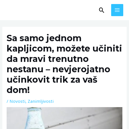
Skip
MAI
Search
to
MEN
content
Post
navigation
Sa samo jednom
kapljicom, možete učiniti
da mravi trenutno
nestanu – nevjerojatno
učinkovit trik za vaš
dom!
/
Novosti
,
Zanimljivosti