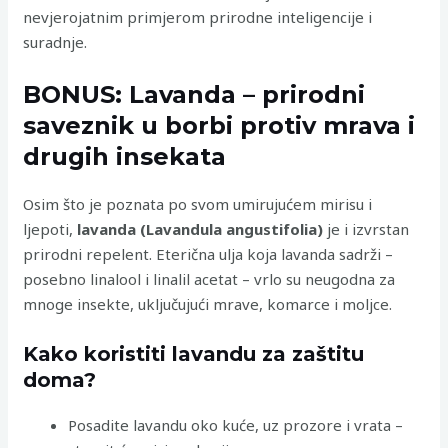
nevjerojatnim primjerom prirodne inteligencije i
suradnje.
BONUS: Lavanda – prirodni
saveznik u borbi protiv mrava i
drugih insekata
Osim što je poznata po svom umirujućem mirisu i
ljepoti,
lavanda (Lavandula angustifolia)
je i izvrstan
prirodni repelent. Eterična ulja koja lavanda sadrži –
posebno linalool i linalil acetat – vrlo su neugodna za
mnoge insekte, uključujući mrave, komarce i moljce.
Kako koristiti lavandu za zaštitu
doma?
Posadite lavandu oko kuće, uz prozore i vrata –