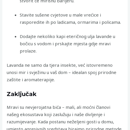
stvorit će mirisnu barijeru.
Stavite sušene cvjetove u male vrećice i
rasporedite ih po ladicama, ormarima i policama.
Dodajte nekoliko kapi eteričnog ulja lavande u
bočicu s vodom i prskajte mjesta gdje mravi
prolaze.
Lavanda ne samo da tjera insekte, već istovremeno
unosi mir i svježinu u vaš dom – idealan spoj prirodne
zaštite i aromaterapije.
Zaključak
Mravi su nevjerojatna bića – mali, ali moćni članovi
našeg ekosustava koji zaslužuju i naše divljenje i
razumijevanje. Kada postanu neželjeni gosti u domu,
umjesto agresivnih sredstava birajmo prirodne metode