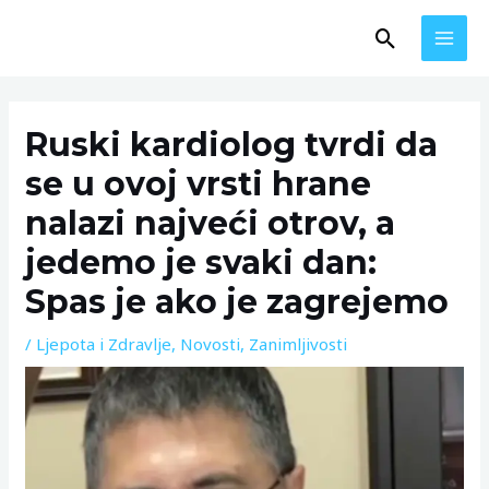
Skip
MAI
Search
to
MEN
content
Post
navigation
Ruski kardiolog tvrdi da
se u ovoj vrsti hrane
nalazi najveći otrov, a
jedemo je svaki dan:
Spas je ako je zagrejemo
/
Ljepota i Zdravlje
,
Novosti
,
Zanimljivosti