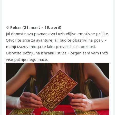
♤ Pehar (21. mart – 19. april)
Jul donosi nova poznanstva i uzbudljive emotivne prilike.
Otvorite srce za avanture, ali budite obazrivi na poslu –
manji izazovi mogu se lako prevazići uz upornost.
Obratite pažnju na ishranu i stres – organizam vam traži
više pažnje nego inače.