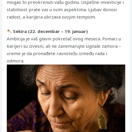
mogao bi preokrenuti vašu godinu. Uspešne investicije i
stabilnost prate vas u svim aspektima. Ljubav donosi
radost, a karijera ubrzava svojim tempom.
Sekira (22. decembar – 19. januar)
Ambicija je vaš glavni pokretač ovog meseca. Pomaci u
karijeri su izvesni, ali ne zanemarujte signale zamora –
vreme je da pronađete ravnotežu između rada i
odmora.