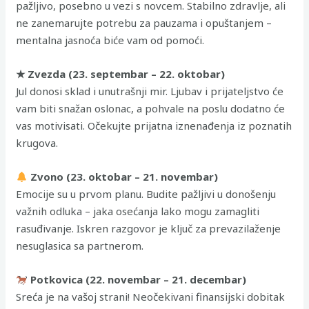
pažljivo, posebno u vezi s novcem. Stabilno zdravlje, ali
ne zanemarujte potrebu za pauzama i opuštanjem –
mentalna jasnoća biće vam od pomoći.
★ Zvezda (23. septembar – 22. oktobar)
Jul donosi sklad i unutrašnji mir. Ljubav i prijateljstvo će
vam biti snažan oslonac, a pohvale na poslu dodatno će
vas motivisati. Očekujte prijatna iznenađenja iz poznatih
krugova.
Zvono (23. oktobar – 21. novembar)
Emocije su u prvom planu. Budite pažljivi u donošenju
važnih odluka – jaka osećanja lako mogu zamagliti
rasuđivanje. Iskren razgovor je ključ za prevazilaženje
nesuglasica sa partnerom.
Potkovica (22. novembar – 21. decembar)
Sreća je na vašoj strani! Neočekivani finansijski dobitak