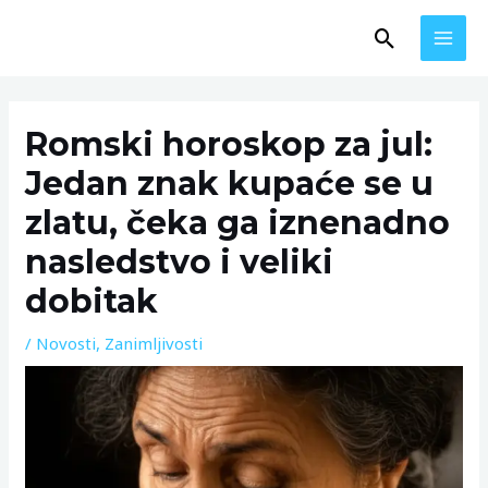
Skip
MAI
Search
to
MEN
content
Post
navigation
Romski horoskop za jul:
Jedan znak kupaće se u
zlatu, čeka ga iznenadno
nasledstvo i veliki
dobitak
/
Novosti
,
Zanimljivosti