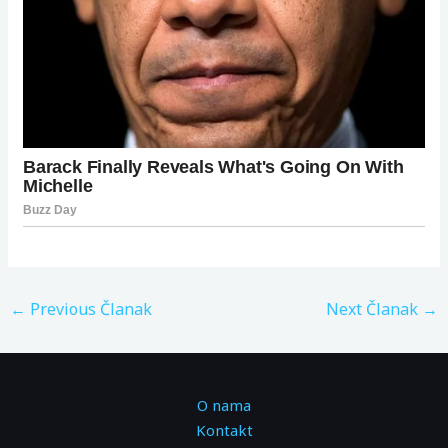
←
Previous Članak
Next Članak
→
O nama
Kontakt