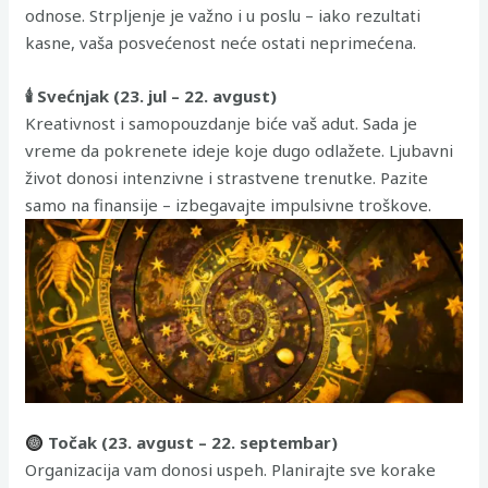
odnose. Strpljenje je važno i u poslu – iako rezultati
kasne, vaša posvećenost neće ostati neprimećena.
🕯 Svećnjak (23. jul – 22. avgust)
Kreativnost i samopouzdanje biće vaš adut. Sada je
vreme da pokrenete ideje koje dugo odlažete. Ljubavni
život donosi intenzivne i strastvene trenutke. Pazite
samo na finansije – izbegavajte impulsivne troškove.
Točak (23. avgust – 22. septembar)
Organizacija vam donosi uspeh. Planirajte sve korake