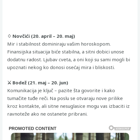
♢ Novčići (20. april – 20. maj)
Mir i stabilnost dominiraju vašim horoskopom.
Finansijska situacija biće stabilna, a sitni dobici unose
dodatnu radost. Ljubav cveta, a oni koji su sami mogli bi
upoznati nekog ko donosi osećaj mira i bliskosti.
⚔ Bodež (21. maj – 20. jun)
Komunikacija je ključ – pazite šta govorite i kako
tumačite tuđe reči. Na poslu se otvaraju nove prilike
kroz kontakte, ali sitne nesuglasice mogu vas izbaciti iz
ravnoteže ako ne ostanete pribrani.