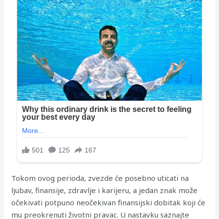
Tokom ovog perioda, zvezde će posebno uticati na
ljubav, finansije, zdravlje i karijeru, a jedan znak može
očekivati potpuno neočekivan finansijski dobitak koji će
mu preokrenuti životni pravac. U nastavku saznajte