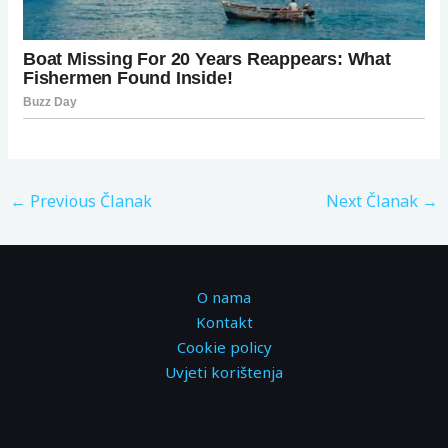
←
Previous Članak
Next Članak
→
O nama
Kontakt
Cookie policy
Uvjeti korištenja