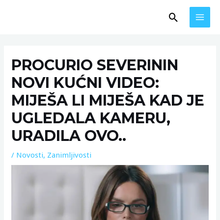
Skip
MAI
Search
to
MEN
content
Post
navigation
PROCURIO SEVERININ
NOVI KUĆNI VIDEO:
MIJEŠA LI MIJEŠA KAD JE
UGLEDALA KAMERU,
URADILA OVO..
/
Novosti
,
Zanimljivosti