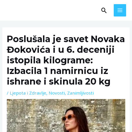
Skip
MAI
Search
to
MEN
content
Post
navigation
Poslušala je savet Novaka
Đokovića i u 6. deceniji
istopila kilograme:
Izbacila 1 namirnicu iz
ishrane i skinula 20 kg
/
Ljepota i Zdravlje
,
Novosti
,
Zanimljivosti