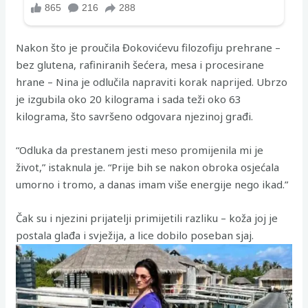
Nakon što je proučila Đokovićevu filozofiju prehrane –
bez glutena, rafiniranih šećera, mesa i procesirane
hrane – Nina je odlučila napraviti korak naprijed. Ubrzo
je izgubila oko 20 kilograma i sada teži oko 63
kilograma, što savršeno odgovara njezinoj građi.
“Odluka da prestanem jesti meso promijenila mi je
život,” istaknula je. “Prije bih se nakon obroka osjećala
umorno i tromo, a danas imam više energije nego ikad.”
Čak su i njezini prijatelji primijetili razliku – koža joj je
postala glađa i svježija, a lice dobilo poseban sjaj.