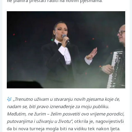
ne planira prestati raditi na novim pjesmama.
„Trenutno uživam u stvaranju novih pjesama koje će,
nadam se, biti pravo iznenađenje za moju publiku.
Međutim, ne žurim – želim posvetiti ovo vrijeme porodici,
putovanjima i uživanju u životu“
, otkrila je, nagovijestivši
da bi nova turneja mogla biti na vidiku tek nakon ljeta.