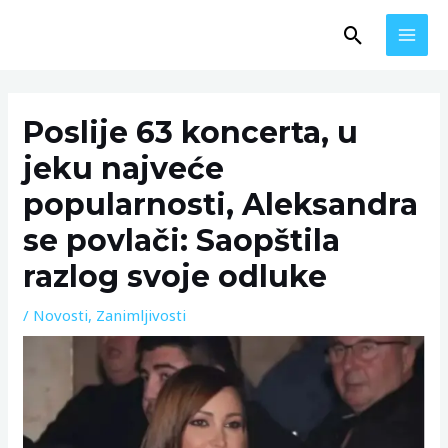
Skip
MAI
Search
to
MEN
content
Post
navigation
Poslije 63 koncerta, u
jeku najveće
popularnosti, Aleksandra
se povlači: Saopštila
razlog svoje odluke
/
Novosti
,
Zanimljivosti