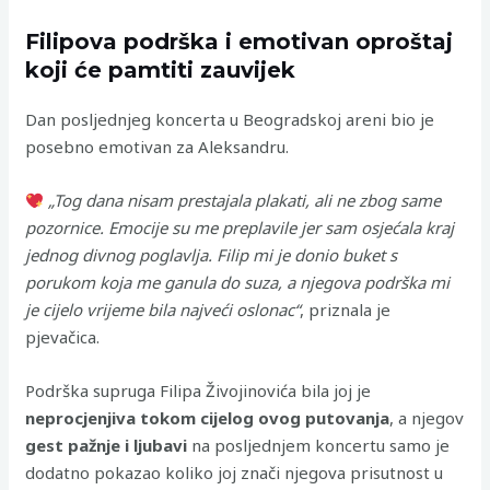
Filipova podrška i emotivan oproštaj
koji će pamtiti zauvijek
Dan posljednjeg koncerta u Beogradskoj areni bio je
posebno emotivan za Aleksandru.
„Tog dana nisam prestajala plakati, ali ne zbog same
pozornice. Emocije su me preplavile jer sam osjećala kraj
jednog divnog poglavlja. Filip mi je donio buket s
porukom koja me ganula do suza, a njegova podrška mi
je cijelo vrijeme bila najveći oslonac“
, priznala je
pjevačica.
Podrška supruga Filipa Živojinovića bila joj je
neprocjenjiva tokom cijelog ovog putovanja
, a njegov
gest pažnje i ljubavi
na posljednjem koncertu samo je
dodatno pokazao koliko joj znači njegova prisutnost u