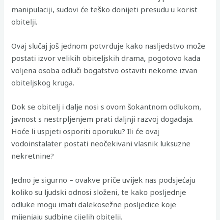
manipulaciji, sudovi će teško donijeti presudu u korist
obitelji.
Ovaj slučaj još jednom potvrđuje kako nasljedstvo može
postati izvor velikih obiteljskih drama, pogotovo kada
voljena osoba odluči bogatstvo ostaviti nekome izvan
obiteljskog kruga.
Dok se obitelj i dalje nosi s ovom šokantnom odlukom,
javnost s nestrpljenjem prati daljnji razvoj događaja.
Hoće li uspjeti osporiti oporuku? Ili će ovaj
vodoinstalater postati neočekivani vlasnik luksuzne
nekretnine?
Jedno je sigurno – ovakve priče uvijek nas podsjećaju
koliko su ljudski odnosi složeni, te kako posljednje
odluke mogu imati dalekosežne posljedice koje
mijenjaju sudbine cijelih obitelji.