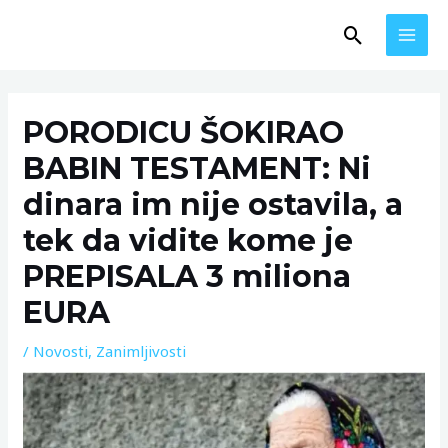
Skip
MAI
Search
to
MEN
content
Post
navigation
PORODICU ŠOKIRAO
BABIN TESTAMENT: Ni
dinara im nije ostavila, a
tek da vidite kome je
PREPISALA 3 miliona
EURA
/
Novosti
,
Zanimljivosti