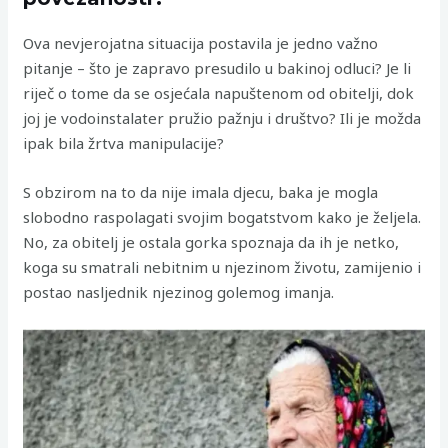
Ova nevjerojatna situacija postavila je jedno važno
pitanje – što je zapravo presudilo u bakinoj odluci? Je li
riječ o tome da se osjećala napuštenom od obitelji, dok
joj je vodoinstalater pružio pažnju i društvo? Ili je možda
ipak bila žrtva manipulacije?
S obzirom na to da nije imala djecu, baka je mogla
slobodno raspolagati svojim bogatstvom kako je željela.
No, za obitelj je ostala gorka spoznaja da ih je netko,
koga su smatrali nebitnim u njezinom životu, zamijenio i
postao nasljednik njezinog golemog imanja.