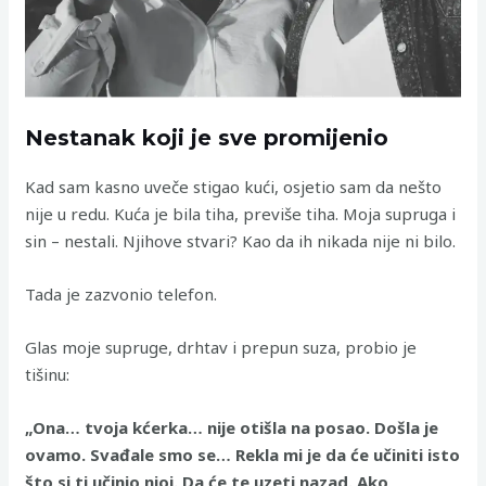
Nestanak koji je sve promijenio
Kad sam kasno uveče stigao kući, osjetio sam da nešto
nije u redu. Kuća je bila tiha, previše tiha. Moja supruga i
sin – nestali. Njihove stvari? Kao da ih nikada nije ni bilo.
Tada je zazvonio telefon.
Glas moje supruge, drhtav i prepun suza, probio je
tišinu:
„Ona… tvoja kćerka… nije otišla na posao. Došla je
ovamo. Svađale smo se… Rekla mi je da će učiniti isto
što si ti učinio njoj. Da će te uzeti nazad. Ako