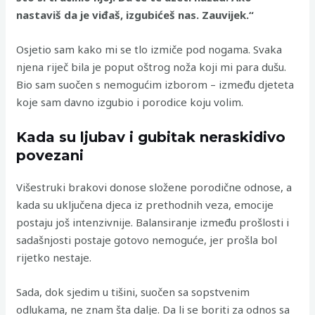
nastaviš da je viđaš, izgubićeš nas. Zauvijek.“
Osjetio sam kako mi se tlo izmiče pod nogama. Svaka
njena riječ bila je poput oštrog noža koji mi para dušu.
Bio sam suočen s nemogućim izborom – između djeteta
koje sam davno izgubio i porodice koju volim.
Kada su ljubav i gubitak neraskidivo
povezani
Višestruki brakovi donose složene porodične odnose, a
kada su uključena djeca iz prethodnih veza, emocije
postaju još intenzivnije. Balansiranje između prošlosti i
sadašnjosti postaje gotovo nemoguće, jer prošla bol
rijetko nestaje.
Sada, dok sjedim u tišini, suočen sa sopstvenim
odlukama, ne znam šta dalje. Da li se boriti za odnos sa