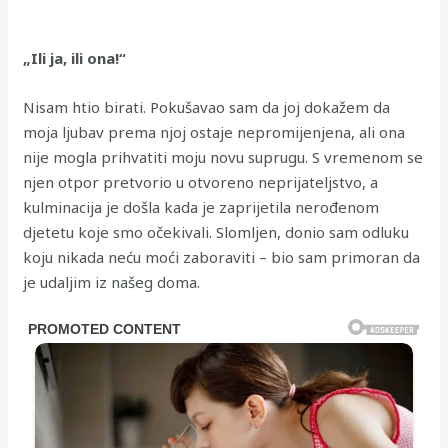
„Ili ja, ili ona!“
Nisam htio birati. Pokušavao sam da joj dokažem da
moja ljubav prema njoj ostaje nepromijenjena, ali ona
nije mogla prihvatiti moju novu suprugu. S vremenom se
njen otpor pretvorio u otvoreno neprijateljstvo, a
kulminacija je došla kada je zaprijetila nerođenom
djetetu koje smo očekivali. Slomljen, donio sam odluku
koju nikada neću moći zaboraviti – bio sam primoran da
je udaljim iz našeg doma.