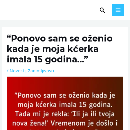
Skip
MAI
Search
to
MEN
content
Post
navigation
“Ponovo sam se oženio
kada je moja kćerka
imala 15 godina…”
/
Novosti
,
Zanimljivosti