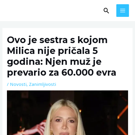
Skip
MAI
Search
to
MEN
content
Post
navigation
Ovo je sestra s kojom
Milica nije pričala 5
godina: Njen muž je
prevario za 60.000 evra
/
Novosti
,
Zanimljivosti