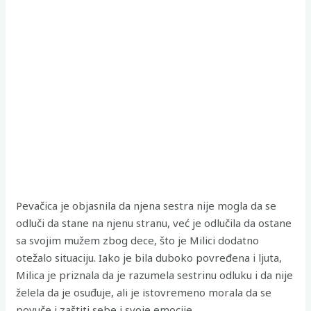
Pevačica je objasnila da njena sestra nije mogla da se
odluči da stane na njenu stranu, već je odlučila da ostane
sa svojim mužem zbog dece, što je Milici dodatno
otežalo situaciju. Iako je bila duboko povređena i ljuta,
Milica je priznala da je razumela sestrinu odluku i da nije
želela da je osuđuje, ali je istovremeno morala da se
povuče i zaštiti sebe i svoje emocije.