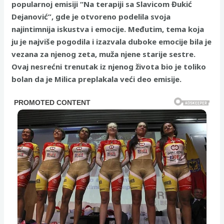
popularnoj emisiji “Na terapiji sa Slavicom Đukić
Dejanović”, gde je otvoreno podelila svoja
najintimnija iskustva i emocije. Međutim, tema koja
ju je najviše pogodila i izazvala duboke emocije bila je
vezana za njenog zeta, muža njene starije sestre.
Ovaj nesrećni trenutak iz njenog života bio je toliko
bolan da je Milica preplakala veći deo emisije.