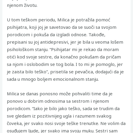
njenom životu.
U tom teškom periodu, Milica je potražila pomoć
psihijatra, koji joj je savetovao da se suoči sa svojom
porodicom i pokuša da izgladi odnose. Takođe,
prepisani su joj antidepresivi, jer je bila u veoma lošem
psihološkom stanju. “Psihijatar mi je rekao da moram
otići kod svoje sestre, da konačno pokušam da pričam
sa njom i oslobodim se tog bola. I to mi je pomoglo, jer
je zaista bilo teško”, prisetila se pevačica, dodajući da je
sada u mnogo boljem emocionalnom stanju.
Milica se danas ponosno može pohvaliti time da je
ponovo u dobrim odnosima sa sestrom i njenom
porodicom. “Iako je bilo jako teško, sada se trudim da
sve gledam iz pozitivnijeg ugla i razumem svakog
čoveka, jer svako nosi svoje teške trenutke. Ne volim da
osuđujem ljude, jer svako ima svoju muku. Sestri sam