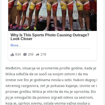
Međutim, situacija se promenila prošle godine, kada je
Milica odlučila da se suoči sa svojim zetom i da mu
iznese sve što je godinama nosila u sebi. Nakon dugog i
iskrenog razgovora, zet je pokazao kajanje, izvinio se i
priznao grešku. Milica je otkrila da mu je oprostila, što
joj je omogućilo da ponovo izgradi odnos sa sestrom,
koja je, uprkos svemu, ostala veoma važna osoba u