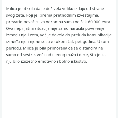
Milica je otkrila da je doživela veliku izdaju od strane
svog zeta, koji je, prema prethodnim izveštajima,
prevario pevačicu za ogromnu sumu od čak 60.000 evra.
Ova neprijatna situacija nije samo narušila poverenje
između nje i zeta, već je dovela do prekida komunikacije
između nje i njene sestre tokom čak pet godina. U tom
periodu, Milica je bila primorana da se distancira ne
samo od sestre, već i od njenog muža i dece, što je za
nju bilo izuzetno emotivno i bolno iskustvo.