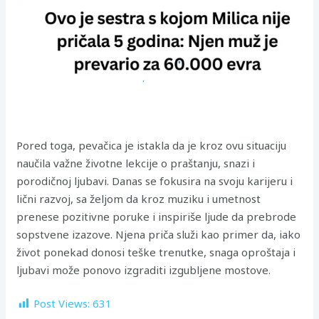
Pored toga, pevačica je istakla da je kroz ovu situaciju
naučila važne životne lekcije o praštanju, snazi i
porodičnoj ljubavi. Danas se fokusira na svoju karijeru i
lični razvoj, sa željom da kroz muziku i umetnost
prenese pozitivne poruke i inspiriše ljude da prebrode
sopstvene izazove. Njena priča služi kao primer da, iako
život ponekad donosi teške trenutke, snaga oproštaja i
ljubavi može ponovo izgraditi izgubljene mostove.
Post Views:
631