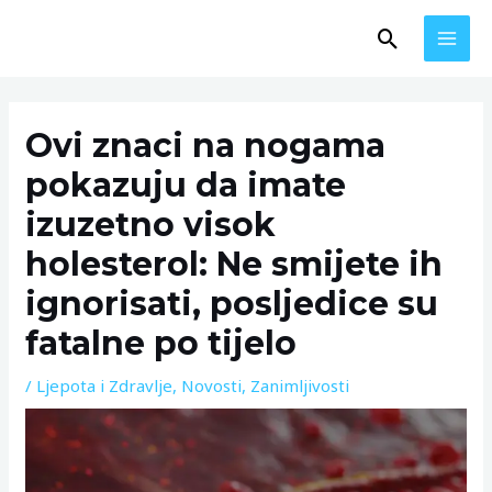
Skip
MAI
Search
to
MEN
content
Post
navigation
Ovi znaci na nogama
pokazuju da imate
izuzetno visok
holesterol: Ne smijete ih
ignorisati, posljedice su
fatalne po tijelo
/
Ljepota i Zdravlje
,
Novosti
,
Zanimljivosti