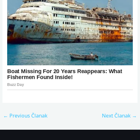
←
Previous Članak
Next Članak
→