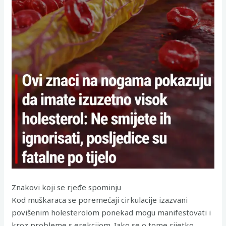
Znakovi koji se rjeđe spominju
Kod muškaraca se poremećaji cirkulacije izazvani
povišenim holesterolom ponekad mogu manifestovati i
kroz probleme s erekcijom. Iako se o tome rijetko