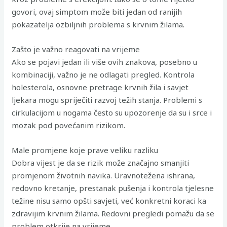
govori, ovaj simptom može biti jedan od ranijih
pokazatelja ozbiljnih problema s krvnim žilama.
Zašto je važno reagovati na vrijeme
Ako se pojavi jedan ili više ovih znakova, posebno u
kombinaciji, važno je ne odlagati pregled. Kontrola
holesterola, osnovne pretrage krvnih žila i savjet
ljekara mogu spriječiti razvoj težih stanja. Problemi s
cirkulacijom u nogama često su upozorenje da su i srce i
mozak pod povećanim rizikom.
Male promjene koje prave veliku razliku
Dobra vijest je da se rizik može značajno smanjiti
promjenom životnih navika. Uravnotežena ishrana,
redovno kretanje, prestanak pušenja i kontrola tjelesne
težine nisu samo opšti savjeti, već konkretni koraci ka
zdravijim krvnim žilama. Redovni pregledi pomažu da se
problem otkrije na vrijeme.