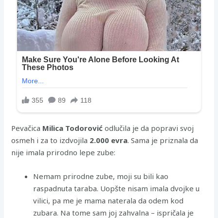
Pevačica
Milica Todorović
odlučila je da popravi svoj
osmeh i za to izdvojila
2.000 evra
. Sama je priznala da
nije imala prirodno lepe zube:
Nemam prirodne zube, moji su bili kao
raspadnuta taraba. Uopšte nisam imala dvojke u
vilici, pa me je mama naterala da odem kod
zubara. Na tome sam joj zahvalna – ispričala je