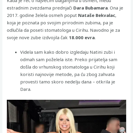
Kada je reč o najvećim ulaganjima u osmeh, među
estradnim zvezdama prednjači
Dara Bubamara
. Ona je
2017. godine želela osmeh poput
Nataše Bekvalac
,
koja je poznata po svojim prirodnim zubima, pa je
odlučila da poseti stomatologa u Cirihu. Navodno je za
svoje nove zube izdvojila čak
18.000 evra
.
Videla sam kako dobro izgledaju Natini zubi i
odmah sam poželela iste. Preko prijatelja sam
došla do vrhunskog stomatologa u Cirihu koji
koristi najnovije metode, pa ću zbog zahvata
provesti tamo skoro nedelju dana – otkrila je
Dara.