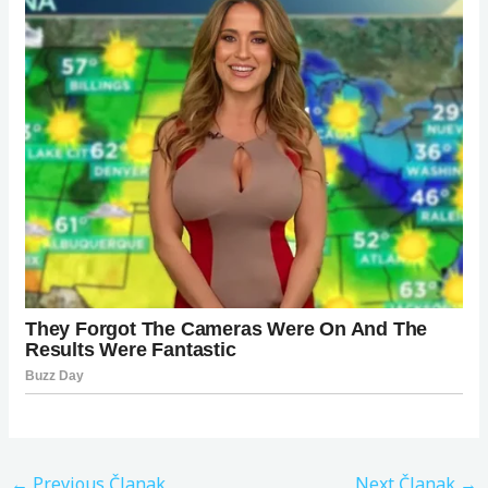
←
Previous Članak
Next Članak
→