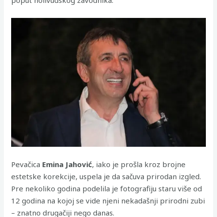
poput holivudskog zavodnika.
Pevačica
Emina Jahović
, iako je prošla kroz brojne
estetske korekcije, uspela je da sačuva prirodan izgled.
Pre nekoliko godina podelila je fotografiju staru više od
12 godina na kojoj se vide njeni nekadašnji prirodni zubi
– znatno drugačiji nego danas.