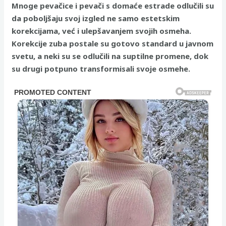
Mnoge pevačice i pevači s domaće estrade odlučili su
da poboljšaju svoj izgled ne samo estetskim
korekcijama, već i ulepšavanjem svojih osmeha.
Korekcije zuba postale su gotovo standard u javnom
svetu, a neki su se odlučili na suptilne promene, dok
su drugi potpuno transformisali svoje osmehe.