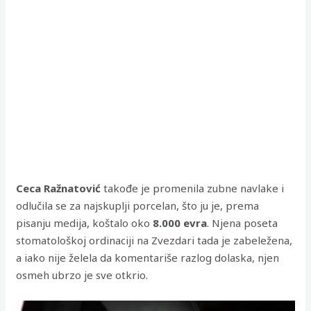
Ceca Ražnatović
takođe je promenila zubne navlake i
odlučila se za najskuplji porcelan, što ju je, prema
pisanju medija, koštalo oko
8.000 evra
. Njena poseta
stomatološkoj ordinaciji na Zvezdari tada je zabeležena,
a iako nije želela da komentariše razlog dolaska, njen
osmeh ubrzo je sve otkrio.