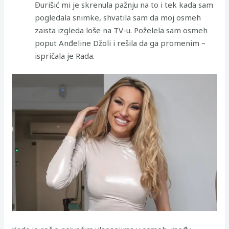
Đurišić mi je skrenula pažnju na to i tek kada sam
pogledala snimke, shvatila sam da moj osmeh
zaista izgleda loše na TV-u. Poželela sam osmeh
poput Anđeline Džoli i rešila da ga promenim –
ispričala je Rada.