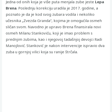
Jedna od onih koja je više puta menjala zube jeste
Lepa
Brena
. Poslednju korekciju uradila je 2017. godine, a
poznato je da je kod svog zubara vodila i nekoliko
učesnika „Zvezda Granda“, kojima je omogućila osmeh
sličan svom. Navodno je upravo Brena finansirala novi
osmeh Milanu Stankoviću, koji je imao problem s
prednjim zubima, kao i njegovoj tadašnjoj devojci Radi
Manojlović. Stanković je nakon intervencije ispravio dva
zuba u gornjoj vilici koja su ranije štrčala.