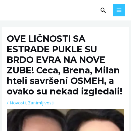
Skip
MAI
Search
to
MEN
content
Post
navigation
OVE LIČNOSTI SA
ESTRADE PUKLE SU
BRDO EVRA NA NOVE
ZUBE! Ceca, Brena, Milan
hteli savršeni OSMEH, a
ovako su nekad izgledali!
/
Novosti
,
Zanimljivosti