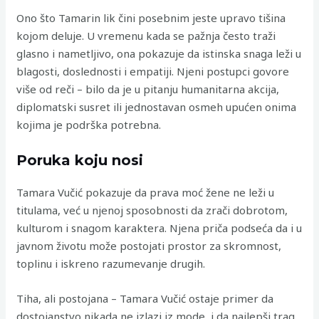
Ono što Tamarin lik čini posebnim jeste upravo tišina
kojom deluje. U vremenu kada se pažnja često traži
glasno i nametljivo, ona pokazuje da istinska snaga leži u
blagosti, doslednosti i empatiji. Njeni postupci govore
više od reči – bilo da je u pitanju humanitarna akcija,
diplomatski susret ili jednostavan osmeh upućen onima
kojima je podrška potrebna.
Poruka koju nosi
Tamara Vučić pokazuje da prava moć žene ne leži u
titulama, već u njenoj sposobnosti da zrači dobrotom,
kulturom i snagom karaktera. Njena priča podseća da i u
javnom životu može postojati prostor za skromnost,
toplinu i iskreno razumevanje drugih.
Tiha, ali postojana – Tamara Vučić ostaje primer da
dostojanstvo nikada ne izlazi iz mode, i da najlepši trag