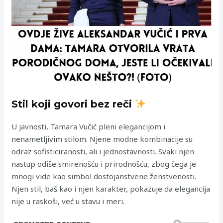
Stil koji govori bez reči
U javnosti, Tamara Vučić pleni elegancijom i
nenametljivim stilom. Njene modne kombinacije su
odraz sofisticiranosti, ali i jednostavnosti. Svaki njen
nastup odiše smirenošću i prirodnošću, zbog čega je
mnogi vide kao simbol dostojanstvene ženstvenosti.
Njen stil, baš kao i njen karakter, pokazuje da elegancija
nije u raskoši, već u stavu i meri.