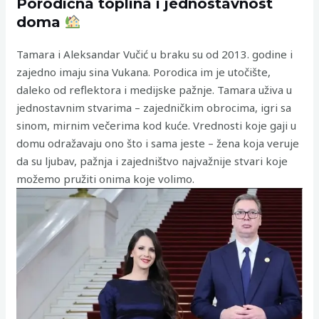
Porodična toplina i jednostavnost
doma
Tamara i Aleksandar Vučić u braku su od 2013. godine i
zajedno imaju sina Vukana. Porodica im je utočište,
daleko od reflektora i medijske pažnje. Tamara uživa u
jednostavnim stvarima – zajedničkim obrocima, igri sa
sinom, mirnim večerima kod kuće. Vrednosti koje gaji u
domu odražavaju ono što i sama jeste – žena koja veruje
da su ljubav, pažnja i zajedništvo najvažnije stvari koje
možemo pružiti onima koje volimo.