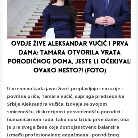
U vremenu kada javni život preplavljuju senzacije i
površne priče, Tamara Vučić, supruga predsednika
Srbije Aleksandra Vučića, izdvaja se svojom
smirenošću, diskrecijom i posvećenošću porodici i
humanitarnom radu. Iako nosi titulu prve dame, ona
je pre svega žena koja dostojanstveno balansira
između profesionalnog angažmana i porodičnog