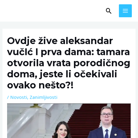
Skip
MAI
Search
to
MEN
content
Post
navigation
Ovdje žive aleksandar
vučIć I prva dama: tamara
otvorila vrata porodičnog
doma, jeste li očekivali
ovako nešto?!
/
Novosti
,
Zanimljivosti