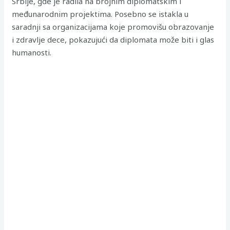
Srbije, gde je radila na brojnim diplomatskim i
međunarodnim projektima. Posebno se istakla u
saradnji sa organizacijama koje promovišu obrazovanje
i zdravlje dece, pokazujući da diplomata može biti i glas
humanosti.