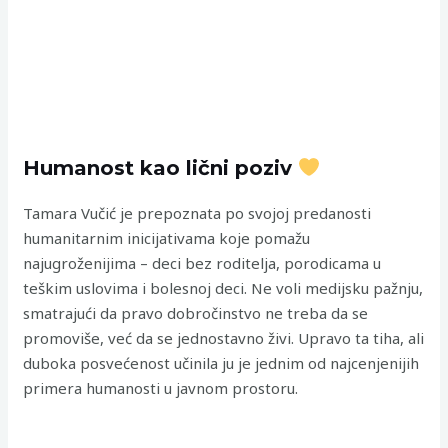
Humanost kao lični poziv
Tamara Vučić je prepoznata po svojoj predanosti
humanitarnim inicijativama koje pomažu
najugroženijima – deci bez roditelja, porodicama u
teškim uslovima i bolesnoj deci. Ne voli medijsku pažnju,
smatrajući da pravo dobročinstvo ne treba da se
promoviše, već da se jednostavno živi. Upravo ta tiha, ali
duboka posvećenost učinila ju je jednim od najcenjenijih
primera humanosti u javnom prostoru.