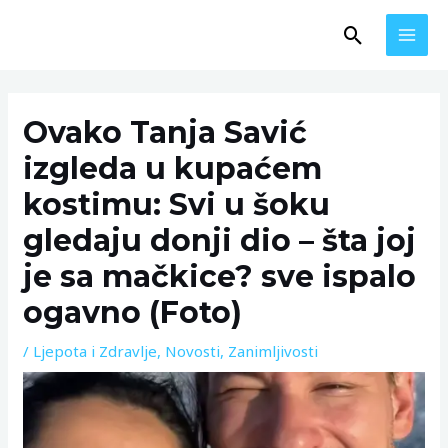
Skip
MAI
Search
to
MEN
content
Post
navigation
Ovako Tanja Savić
izgleda u kupaćem
kostimu: Svi u šoku
gledaju donji dio – šta joj
je sa mačkice? sve ispalo
ogavno (Foto)
/
Ljepota i Zdravlje
,
Novosti
,
Zanimljivosti