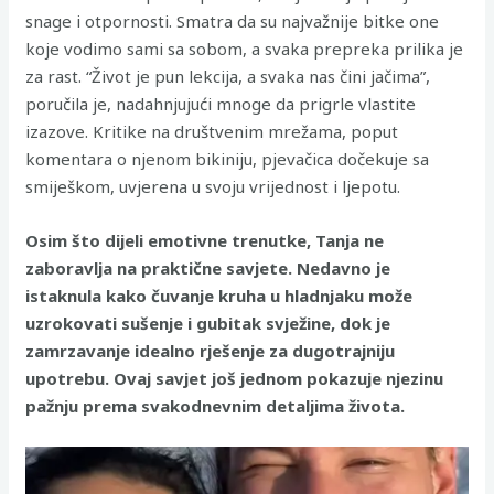
snage i otpornosti. Smatra da su najvažnije bitke one
koje vodimo sami sa sobom, a svaka prepreka prilika je
za rast. “Život je pun lekcija, a svaka nas čini jačima”,
poručila je, nadahnjujući mnoge da prigrle vlastite
izazove. Kritike na društvenim mrežama, poput
komentara o njenom bikiniju, pjevačica dočekuje sa
smiješkom, uvjerena u svoju vrijednost i ljepotu.
Osim što dijeli emotivne trenutke, Tanja ne
zaboravlja na praktične savjete. Nedavno je
istaknula kako čuvanje kruha u hladnjaku može
uzrokovati sušenje i gubitak svježine, dok je
zamrzavanje idealno rješenje za dugotrajniju
upotrebu. Ovaj savjet još jednom pokazuje njezinu
pažnju prema svakodnevnim detaljima života.