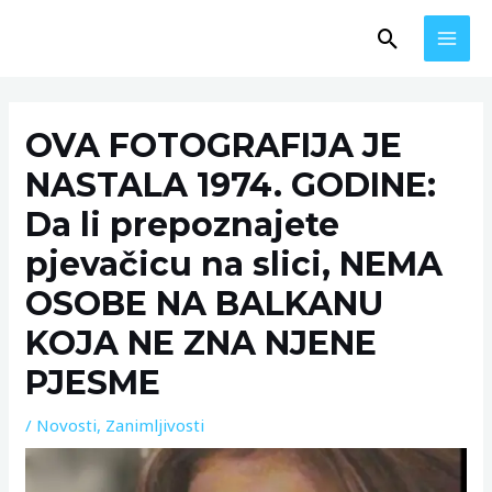
Skip
MAI
Search
to
MEN
content
Post
navigation
OVA FOTOGRAFIJA JE
NASTALA 1974. GODINE:
Da li prepoznajete
pjevačicu na slici, NEMA
OSOBE NA BALKANU
KOJA NE ZNA NJENE
PJESME
/
Novosti
,
Zanimljivosti