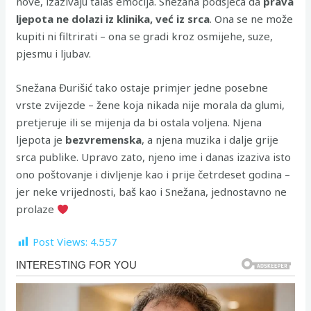
nove, izazivaju talas emocija. Snežana podsjeća da
prava
ljepota ne dolazi iz klinika, već iz srca
. Ona se ne može
kupiti ni filtrirati – ona se gradi kroz osmijehe, suze,
pjesmu i ljubav.
Snežana Đurišić tako ostaje primjer jedne posebne
vrste zvijezde – žene koja nikada nije morala da glumi,
pretjeruje ili se mijenja da bi ostala voljena. Njena
ljepota je
bezvremenska
, a njena muzika i dalje grije
srca publike. Upravo zato, njeno ime i danas izaziva isto
ono poštovanje i divljenje kao i prije četrdeset godina –
jer neke vrijednosti, baš kao i Snežana, jednostavno ne
prolaze
Post Views:
4.557