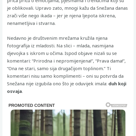
priča priču o emocijama, pjesmama i trenucima koji su
je oblikovali. Upravo zato, mnogi kažu da Snežana danas
zrači više nego ikada – jer je njena ljepota iskrena,
nenametljiva i stvarna.
Nedavno je društvenim mrežama kružila njena
fotografija iz mladosti. Na slici – mlada, nasmijana
djevojka s iskrom u očima. Ispod objave nizali su se
komentari: “Prirodna i nepromijenjena!”, “Prava dama!”,
“Ona ne stari, samo sija drugačijom toplinom.” Ti
komentari nisu samo komplimenti – oni su potvrda da
Snežana nije izgubila ono što je oduvijek imala:
duh koji
osvaja
.