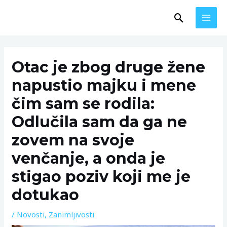
Skip
MAI
Search
to
MEN
content
Post
navigation
Otac je zbog druge žene
napustio majku i mene
čim sam se rodila:
Odlučila sam da ga ne
zovem na svoje
venčanje, a onda je
stigao poziv koji me je
dotukao
/
Novosti
,
Zanimljivosti