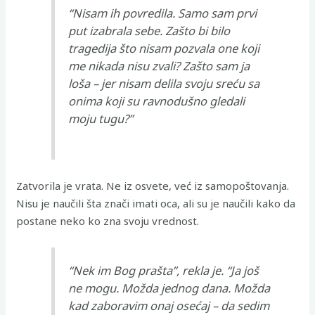
“Nisam ih povredila. Samo sam prvi
put izabrala sebe. Zašto bi bilo
tragedija što nisam pozvala one koji
me nikada nisu zvali? Zašto sam ja
loša – jer nisam delila svoju sreću sa
onima koji su ravnodušno gledali
moju tugu?”
Zatvorila je vrata. Ne iz osvete, već iz samopoštovanja.
Nisu je naučili šta znači imati oca, ali su je naučili kako da
postane neko ko zna svoju vrednost.
“Nek im Bog prašta”, rekla je. “Ja još
ne mogu. Možda jednog dana. Možda
kad zaboravim onaj osećaj – da sedim