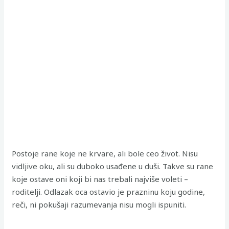
Postoje rane koje ne krvare, ali bole ceo život. Nisu
vidljive oku, ali su duboko usađene u duši. Takve su rane
koje ostave oni koji bi nas trebali najviše voleti –
roditelji. Odlazak oca ostavio je prazninu koju godine,
reči, ni pokušaji razumevanja nisu mogli ispuniti.