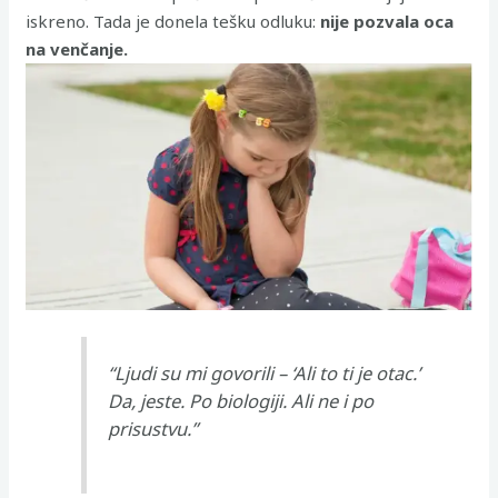
iskreno. Tada je donela tešku odluku:
nije pozvala oca
na venčanje.
“Ljudi su mi govorili –
‘Ali to ti je otac.’
Da, jeste. Po biologiji. Ali ne i po
prisustvu.”