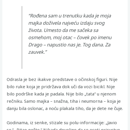
“Rođena sam u trenutku kada je moja
majka doživela najveću izdaju svog
života. Umesto da me sačeka sa
osmehom, moj otac – čovek po imenu
Drago – napustio nas je. Tog dana. Za
zauvek.”
Odrasla je bez ikakve predstave o očinskoj figuri. Nije
bilo ruke koja je pridržava dok uči da vozi bicikl. Nije
bilo podrške kada je padala. Nije bilo „tata“ u njenom
rečniku. Samo majka – snažna, tiha i neumorna – koja je
danju bila oslonac, a noću plakala tiho, da je dete ne čuje.
Godinama, iz senke, stizale su polu-informacije: „Javio
se.“ „Pitao nešto.“ Nikada dovoljno da se oseti prisustvo.