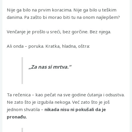
Nije ga bilo na prvim koracima. Nije ga bilo u teškim
danima. Pa zašto bi morao biti tu na onom najlepšem?
Venčanje je prošlo u sreći, bez gorčine. Bez njega.
Ali onda – poruka. Kratka, hladna, oštra:
„Za nas si mrtva.“
Ta rečenica – kao pečat na sve godine ćutanja i odsustva.
Ne zato što je izgubila nekoga. Već zato što je još
jednom shvatila –
nikada nisu ni pokušali da je
pronađu.