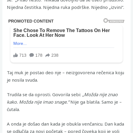
Nijedna čestitka. Nijedna ruka podrške. Nijedno „izvini“.
Taj muk je postao deo nje – neizgovorena rečenica koju
je nosila svuda.
Trudila se da oprosti. Govorila sebi:
„Možda nije znao
kako. Možda nije imao snage.“
Nije ga blatila. Samo je –
ćutala.
A onda je došao dan kada je obukla venčanicu. Dan kada
se odlučila za novi početak – pored čoveka koji je voli