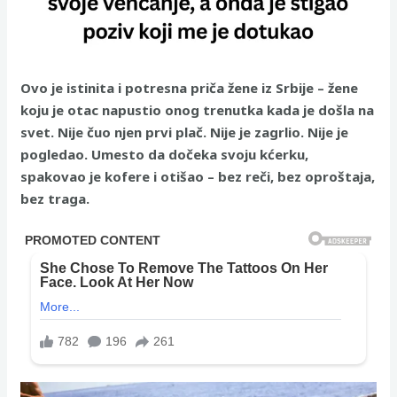
Ovo je istinita i potresna priča žene iz Srbije – žene
koju je otac napustio onog trenutka kada je došla na
svet. Nije čuo njen prvi plač. Nije je zagrlio. Nije je
pogledao. Umesto da dočeka svoju kćerku,
spakovao je kofere i otišao – bez reči, bez oproštaja,
bez traga.