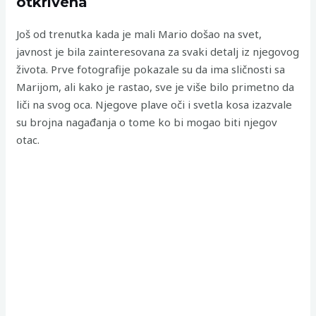
otkrivena
Još od trenutka kada je mali Mario došao na svet,
javnost je bila zainteresovana za svaki detalj iz njegovog
života. Prve fotografije pokazale su da ima sličnosti sa
Marijom, ali kako je rastao, sve je više bilo primetno da
liči na svog oca. Njegove plave oči i svetla kosa izazvale
su brojna nagađanja o tome ko bi mogao biti njegov
otac.