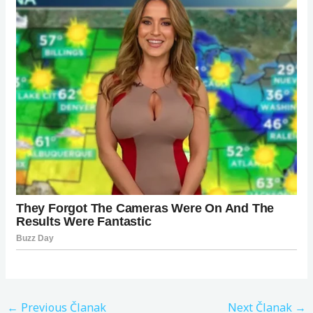
←
Previous Članak
Next Članak
→