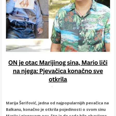
Marija Šerifović, jedna od najpopularnijih pevačica na
Balkanu, konačno je otkrila pojedinosti o svom sinu
Mariju i njegovom ocu, što je do sada bilo obavijeno