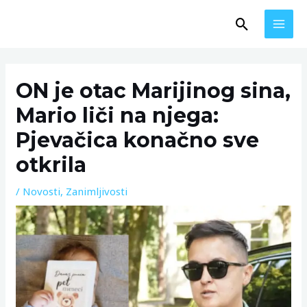
Skip
MAI
Search
to
MEN
content
Post
navigation
ON je otac Marijinog sina,
Mario liči na njega:
Pjevačica konačno sve
otkrila
/
Novosti
,
Zanimljivosti