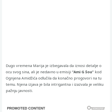
Dugo vremena Marija je izbegavala da iznosi detalje o
ocu svog sina, ali je nedavno u emisiji
“Ami G šou”
kod
Ognjena Amidžića odlučila da konačno progovori na tu
temu. Njena izjava je bila intrigantna i izazvala je veliku
pažnju javnosti.