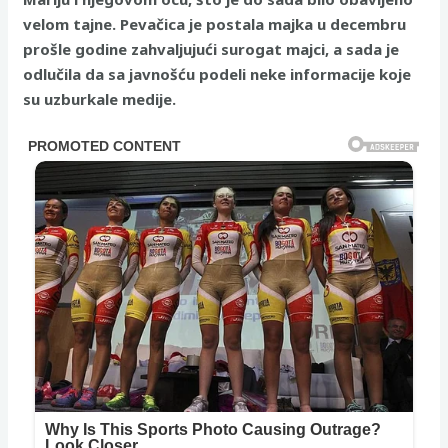
velom tajne. Pevačica je postala majka u decembru
prošle godine zahvaljujući surogat majci, a sada je
odlučila da sa javnošću podeli neke informacije koje
su uzburkale medije.