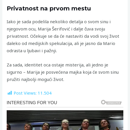
Privatnost na prvom mestu
Iako je sada podelila nekoliko detalja o svom sinu i
njegovom ocu, Marija Šerifović i dalje čuva svoju
privatnost. Očekuje se da će nastaviti da vodi svoj život
daleko od medijskih spekulacija, ali je jasno da Mario
odrasta u ljubavi i pažnji.
Za sada, identitet oca ostaje misterija, ali jedno je
sigurno – Marija je posvećena majka koja će svom sinu
pružiti najbolji mogući život.
Post Views:
11.504