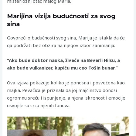
misteriozni otac malog Maria.
Marijina vizija budućnosti za svog
sina
Govoreći o budućnosti svog sina, Marija je istakla da će
ga podržati bez obzira na njegov izbor zanimanja:
“Ako bude doktor nauka, živeće na Beverli Hilsu, a
ako bude vulkanizer, kupiću mu ceo Tošin bunar.”
Ova izjava pokazuje koliko je ponosna i posvećena kao
majka. Pevačica je priznala da joj majčinstvo donosi
ogromnu sreću i ispunjenje, a njena iskrenost i emocije
osvojile su srca njenih fanova.