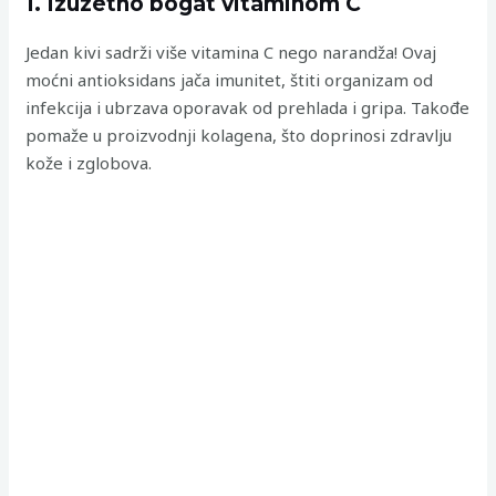
1. Izuzetno bogat vitaminom C
Jedan kivi sadrži više vitamina C nego narandža! Ovaj
moćni antioksidans jača imunitet, štiti organizam od
infekcija i ubrzava oporavak od prehlada i gripa. Takođe
pomaže u proizvodnji kolagena, što doprinosi zdravlju
kože i zglobova.