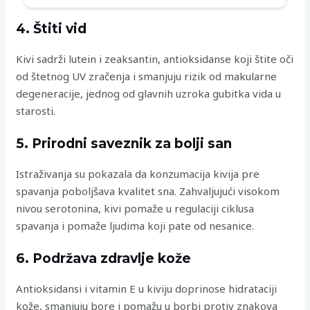
4. Štiti vid
Kivi sadrži lutein i zeaksantin, antioksidanse koji štite oči
od štetnog UV zračenja i smanjuju rizik od makularne
degeneracije, jednog od glavnih uzroka gubitka vida u
starosti.
5. Prirodni saveznik za bolji san
Istraživanja su pokazala da konzumacija kivija pre
spavanja poboljšava kvalitet sna. Zahvaljujući visokom
nivou serotonina, kivi pomaže u regulaciji ciklusa
spavanja i pomaže ljudima koji pate od nesanice.
6. Podržava zdravlje kože
Antioksidansi i vitamin E u kiviju doprinose hidrataciji
kože, smanjuju bore i pomažu u borbi protiv znakova