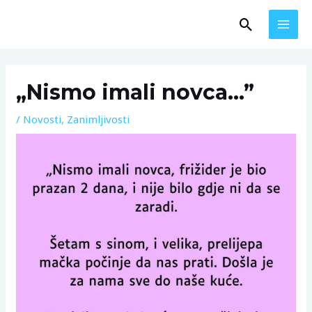
Skip
MAI
Search
to
MEN
content
Post
navigation
„Nismo imali novca…”
/
Novosti
,
Zanimljivosti