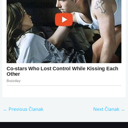
←
Previous Članak
Next Članak
→