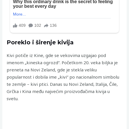
Poreklo i širenje kivija
Kivi potiče iz Kine, gde se vekovima uzgajao pod
imenom „kineska ogrozd“. Početkom 20. veka biljka je
preneta na Novi Zeland, gde je stekla veliku
popularnost i dobila ime „kivi“ po nacionalnom simbolu
te zemlje – kivi ptici. Danas su Novi Zeland, Italija, Čile,
Grčka i Kina među najvećim proizvođačima kivija u
svetu.