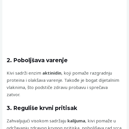
2. Poboljšava varenje
Kivi sadrži enzim
aktinidin
, koji pomaže razgradnju
proteina i olakšava varenje. Takođe je bogat dijetalnim
vlaknima, što podstiče zdravu probavu i sprečava
zatvor.
3. Reguliše krvni pritisak
Zahvaljujući visokom sadržaju
kalijuma
, kivi pomaže u
održavanju zdravog krvnog pritiska, poboljšava rad srca