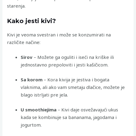
starenja.
Kako jesti kivi?
Kivi je veoma svestran i može se konzumirati na
različite načine:
Sirov
– Možete ga oguliti i iseći na kriške ili
jednostavno prepoloviti i jesti kašičicom.
Sa korom
– Kora kivija je jestiva i bogata
vlaknima, ali ako vam smetaju dlačice, možete je
blago istrljati pre jela.
U smoothiejima
– Kivi daje osvežavajući ukus
kada se kombinuje sa bananama, jagodama i
jogurtom.