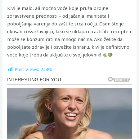
Kivi je malo, ali moćno voće koje pruža brojne
zdravstvene prednosti – od jačanja imuniteta i
poboljšanja varenja do zaštite srca i očiju. Osim što je
ukusan i osvežavajući, lako se uklapa u različite recepte i
može se konzumirati na mnogo načina. Ako želite da
poboljšate zdravlje i osvežite ishranu, kivi je definitivno
voće koje treba da uključite u svoj jelovnik!
Post Views:
2.586