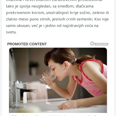
Iako je spolja neugledan, sa smeđom, dlačicama
prekrivenom korom, unutrašnjost krije sočno, zeleno ili
zlatno meso puno sitnih, jestivih crnih semenki. Kivi nije
samo ukusan, već je i jedno od najzdravijih voća na
svetu.