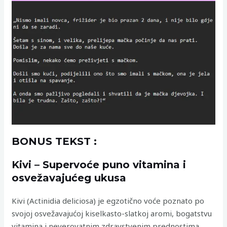
BONUS TEKST :
Kivi – Supervoće puno vitamina i
osvežavajućeg ukusa
Kivi (Actinidia deliciosa) je egzotično voće poznato po
svojoj osvežavajućoj kiselkasto-slatkoj aromi, bogatstvu
vitamina i neverovatnim zdravstvenim prednostima.