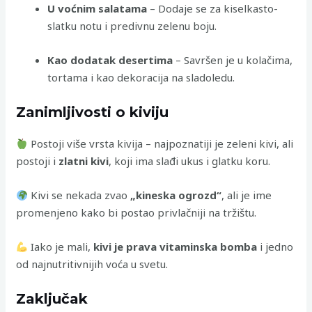
U voćnim salatama
– Dodaje se za kiselkasto-
slatku notu i predivnu zelenu boju.
Kao dodatak desertima
– Savršen je u kolačima,
tortama i kao dekoracija na sladoledu.
Zanimljivosti o kiviju
Postoji više vrsta kivija – najpoznatiji je zeleni kivi, ali
postoji i
zlatni kivi
, koji ima slađi ukus i glatku koru.
Kivi se nekada zvao
„kineska ogrozd“
, ali je ime
promenjeno kako bi postao privlačniji na tržištu.
Iako je mali,
kivi je prava vitaminska bomba
i jedno
od najnutritivnijih voća u svetu.
Zaključak