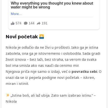
Novi početak
Nikola je odlučio da ne živi u prošlosti. Iako ga je istina
zabolela, ona ga je istovremeno i oslobodila. Sada gradi
život iznova – bez laži, bez straha, sa verom da svaka
bol ima smisla ako nas nauči da cenimo mir.
Njegova priča nije samo o izdaji, već o
povratku sebi
. O
snazi da se iz pepela podigne novi početak – iskren,
miran i istinit.
„Istina boli, ali laž ubija. Zato sam izabrao istinu.“ –
Nikola