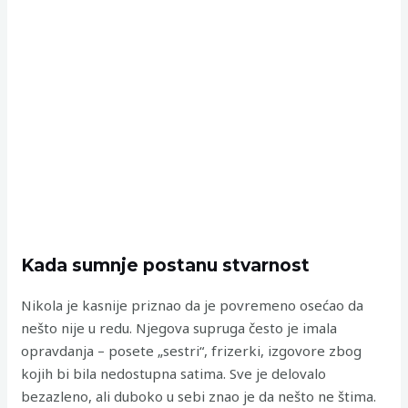
Kada sumnje postanu stvarnost
Nikola je kasnije priznao da je povremeno osećao da
nešto nije u redu. Njegova supruga često je imala
opravdanja – posete „sestri“, frizerki, izgovore zbog
kojih bi bila nedostupna satima. Sve je delovalo
bezazleno, ali duboko u sebi znao je da nešto ne štima.