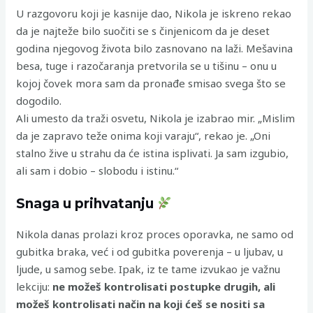
U razgovoru koji je kasnije dao, Nikola je iskreno rekao
da je najteže bilo suočiti se s činjenicom da je deset
godina njegovog života bilo zasnovano na laži. Mešavina
besa, tuge i razočaranja pretvorila se u tišinu – onu u
kojoj čovek mora sam da pronađe smisao svega što se
dogodilo.
Ali umesto da traži osvetu, Nikola je izabrao mir. „Mislim
da je zapravo teže onima koji varaju“, rekao je. „Oni
stalno žive u strahu da će istina isplivati. Ja sam izgubio,
ali sam i dobio – slobodu i istinu.“
Snaga u prihvatanju
Nikola danas prolazi kroz proces oporavka, ne samo od
gubitka braka, već i od gubitka poverenja – u ljubav, u
ljude, u samog sebe. Ipak, iz te tame izvukao je važnu
lekciju:
ne možeš kontrolisati postupke drugih, ali
možeš kontrolisati način na koji ćeš se nositi sa