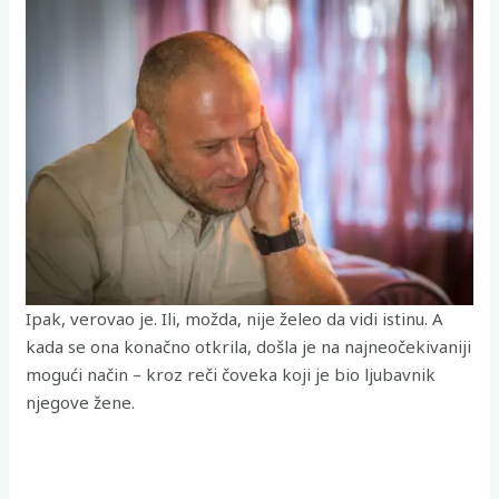
Ipak, verovao je. Ili, možda, nije želeo da vidi istinu. A
kada se ona konačno otkrila, došla je na najneočekivaniji
mogući način – kroz reči čoveka koji je bio ljubavnik
njegove žene.