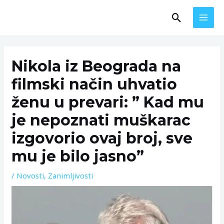
Skip
MAI
Search
to
MEN
content
Post
navigation
Nikola iz Beograda na
filmski način uhvatio
ženu u prevari: ” Kad mu
je nepoznati muškarac
izgovorio ovaj broj, sve
mu je bilo jasno”
/
Novosti
,
Zanimljivosti