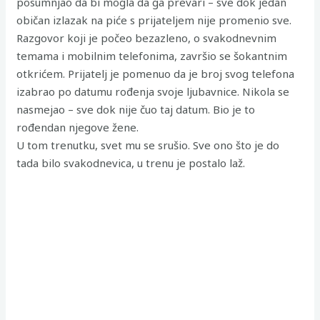
posumnjao da bi mogla da ga prevari – sve dok jedan
običan izlazak na piće s prijateljem nije promenio sve.
Razgovor koji je počeo bezazleno, o svakodnevnim
temama i mobilnim telefonima, završio se šokantnim
otkrićem. Prijatelj je pomenuo da je broj svog telefona
izabrao po datumu rođenja svoje ljubavnice. Nikola se
nasmejao – sve dok nije čuo taj datum. Bio je to
rođendan njegove žene.
U tom trenutku, svet mu se srušio. Sve ono što je do
tada bilo svakodnevica, u trenu je postalo laž.