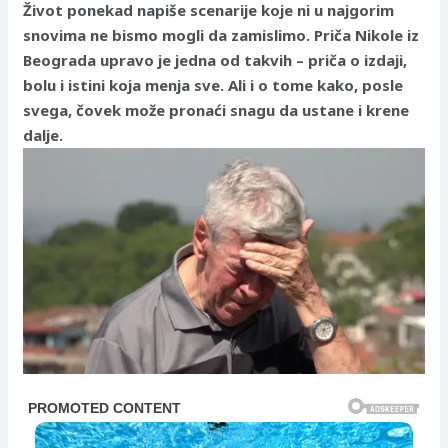
Život ponekad napiše scenarije koje ni u najgorim
snovima ne bismo mogli da zamislimo. Priča Nikole iz
Beograda upravo je jedna od takvih – priča o izdaji,
bolu i istini koja menja sve. Ali i o tome kako, posle
svega, čovek može pronaći snagu da ustane i krene
dalje.