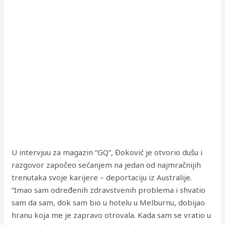
U intervjuu za magazin “GQ”, Đoković je otvorio dušu i
razgovor započeo sećanjem na jedan od najmračnijih
trenutaka svoje karijere – deportaciju iz Australije.
“Imao sam određenih zdravstvenih problema i shvatio
sam da sam, dok sam bio u hotelu u Melburnu, dobijao
hranu koja me je zapravo otrovala. Kada sam se vratio u