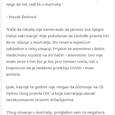
nego da me zadrže u Australiji.”
– Novak Đoković
“Kaže da nikada nije nameravao da javnost zna njegov
status vakcinacije. Nije pokušavao da zaobiđe pravila niti
da se ‘ušunja’ u Australiju, što smatra najvećom
zabludom o celoj situaciji. Prijavio se anonimno i dobio
medicinsko izuzeće na isti način – anonimno. Ovo nije
imalo veze s tim što je bio prvi teniser sveta, već s
činjenicom da je nedavno preležao COVID i imao
antitela.
Ipak, kasnije te godine nije mogao da učestvuje na US
Openu zbog pravila CDC-a koja zabranjuju ulazak
nevakcinisanim stranim državljanima.
‘Zbog situacije u Australiji, proglašen sam za negativca