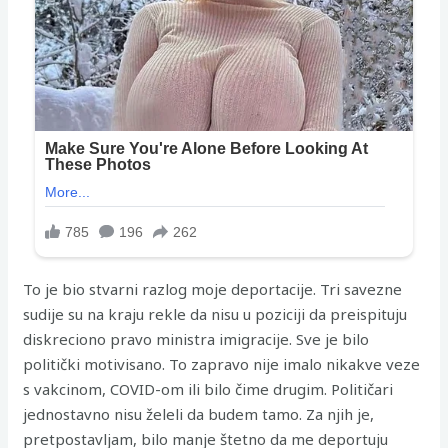
To je bio stvarni razlog moje deportacije. Tri savezne
sudije su na kraju rekle da nisu u poziciji da preispituju
diskreciono pravo ministra imigracije. Sve je bilo
politički motivisano. To zapravo nije imalo nikakve veze
s vakcinom, COVID-om ili bilo čime drugim. Političari
jednostavno nisu želeli da budem tamo. Za njih je,
pretpostavljam, bilo manje štetno da me deportuju