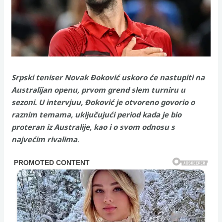
Srpski teniser Novak Đoković uskoro će nastupiti na
Australijan openu, prvom grend slem turniru u
sezoni. U intervjuu, Đoković je otvoreno govorio o
raznim temama, uključujući period kada je bio
proteran iz Australije, kao i o svom odnosu s
najvećim rivalima
.