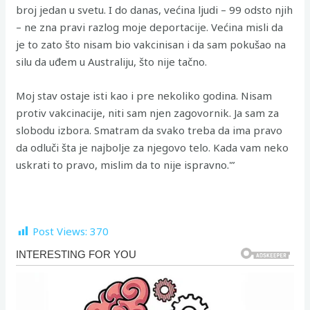
broj jedan u svetu. I do danas, većina ljudi – 99 odsto njih
– ne zna pravi razlog moje deportacije. Većina misli da
je to zato što nisam bio vakcinisan i da sam pokušao na
silu da uđem u Australiju, što nije tačno.
Moj stav ostaje isti kao i pre nekoliko godina. Nisam
protiv vakcinacije, niti sam njen zagovornik. Ja sam za
slobodu izbora. Smatram da svako treba da ima pravo
da odluči šta je najbolje za njegovo telo. Kada vam neko
uskrati to pravo, mislim da to nije ispravno.'”
Post Views:
370