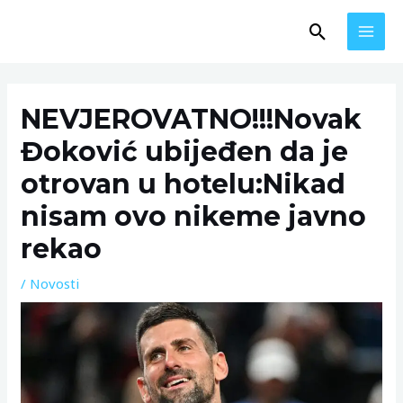
Skip
MAI
Search
to
MEN
content
Post
navigation
NEVJEROVATNO!!!Novak
Đoković ubijeđen da je
otrovan u hotelu:Nikad
nisam ovo nikeme javno
rekao
/
Novosti