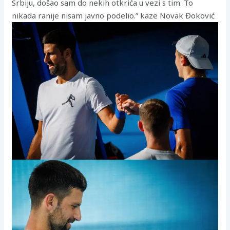
Srbiju, došao sam do nekih otkrića u vezi s tim. To
nikada ranije nisam javno podelio.” kaze Novak Đoković