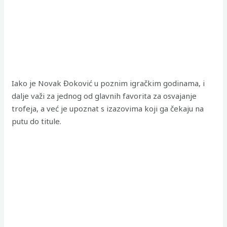
Iako je Novak Đoković u poznim igračkim godinama, i
dalje važi za jednog od glavnih favorita za osvajanje
trofeja, a već je upoznat s izazovima koji ga čekaju na
putu do titule.