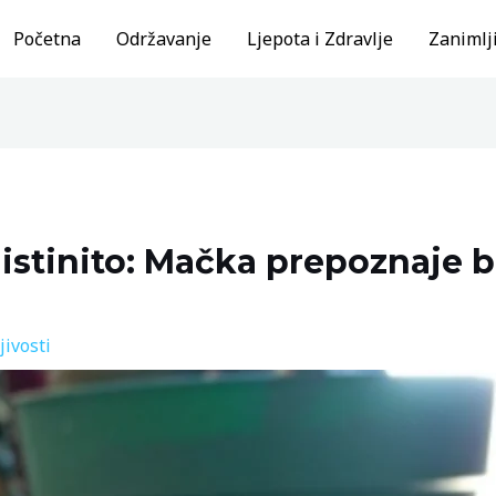
Početna
Održavanje
Ljepota i Zdravlje
Zanimlji
 istinito: Mačka prepoznaje b
jivosti