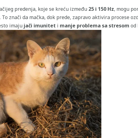
mačijeg predenja, koje se kreću između
25 i 150 Hz
, mogu po
. To znači da mačka, dok prede, zapravo aktivira procese o
često imaju
jači imunitet
i
manje problema sa stresom
od 