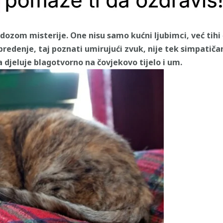
dozom misterije. One nisu samo kućni ljubimci, već tihi č
redenje, taj poznati umirujući zvuk, nije tek simpatiča
djeluje blagotvorno na čovjekovo tijelo i um.