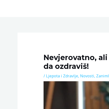
Skip
to
content
Post
navigation
Nevjerovatno, ali
da ozdraviš!
/
Ljepota i Zdravlje
,
Novosti
,
Zaniml