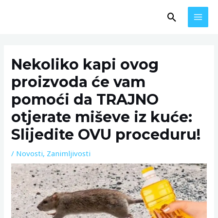
Skip
MAI
Search
to
MEN
content
Post
navigation
Nekoliko kapi ovog
proizvoda će vam
pomoći da TRAJNO
otjerate miševe iz kuće:
Slijedite OVU proceduru!
/
Novosti
,
Zanimljivosti