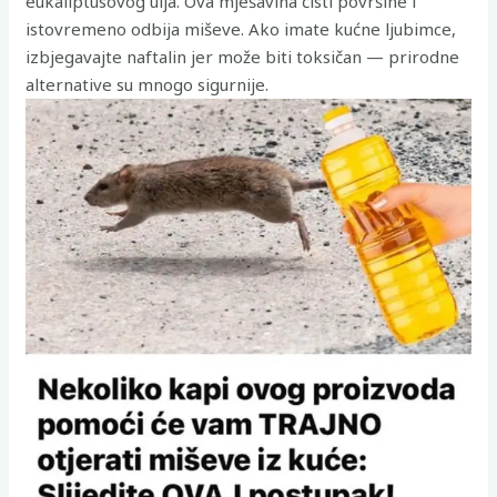
eukaliptusovog ulja. Ova mješavina čisti površine i
istovremeno odbija miševe. Ako imate kućne ljubimce,
izbjegavajte naftalin jer može biti toksičan — prirodne
alternative su mnogo sigurnije.