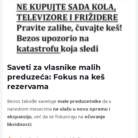
Saveti za vlasnike malih
preduzeća: Fokus na keš
rezervama
Bezos takođe savetuje
male preduzetnike
da u
narednim mesecima
ne ulažu u novu opremu i
ekspanziju
, već da se fokusiraju na
očuvanje
likvidnosti
.