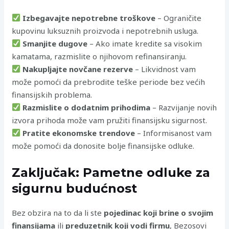
Izbegavajte nepotrebne troškove
– Ograničite
kupovinu luksuznih proizvoda i nepotrebnih usluga.
Smanjite dugove
– Ako imate kredite sa visokim
kamatama, razmislite o njihovom refinansiranju.
Nakupljajte novčane rezerve
– Likvidnost vam
može pomoći da prebrodite teške periode bez većih
finansijskih problema.
Razmislite o dodatnim prihodima
– Razvijanje novih
izvora prihoda može vam pružiti finansijsku sigurnost.
Pratite ekonomske trendove
– Informisanost vam
može pomoći da donosite bolje finansijske odluke.
Zaključak: Pametne odluke za
sigurnu budućnost
Bez obzira na to da li ste
pojedinac koji brine o svojim
finansijama
ili
preduzetnik koji vodi firmu
, Bezosovi