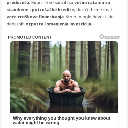
preduzeća
. Kupci će se suočiti sa
većim ratama za
stambene i potrošačke kredite
, dok će firme imati
veće troškove finansiranja
, što bi moglo dovesti do
dodatnih
otpusta i smanjenja investicija
.