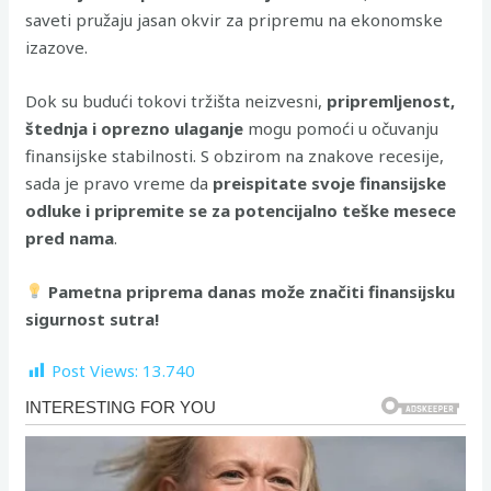
saveti pružaju jasan okvir za pripremu na ekonomske
izazove.
Dok su budući tokovi tržišta neizvesni,
pripremljenost,
štednja i oprezno ulaganje
mogu pomoći u očuvanju
finansijske stabilnosti. S obzirom na znakove recesije,
sada je pravo vreme da
preispitate svoje finansijske
odluke i pripremite se za potencijalno teške mesece
pred nama
.
Pametna priprema danas može značiti finansijsku
sigurnost sutra!
Post Views:
13.740