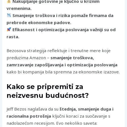
Nakupljanje gotovine je ključno u kriznim
vremenima.
Smanjenje troškova i rizika pomaže firmama da
prebrode ekonomske padove.
Efikasnost i optimizacija poslovanja važniji su od
rasta.
Bezosova strategija reflektuje i trenutne mere koje
preduzima Amazon –
smanjenje troškova,
zamrzavanje zapošljavanja i optimizacija poslovanja
kako bi kompanija bila spremna za ekonomske izazove.
Kako se pripremiti za
neizvesnu budućnost?
Jeff Bezos naglašava da su
štednja, smanjenje duga i
racionalna potrošnja
ključni koraci za suočavanje s
nadolazećom recesijom. Evo nekoliko saveta: