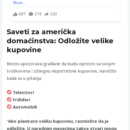
Saveti za američka
domaćinstva: Odložite velike
kupovine
Bezos upozorava građane da budu oprezni sa svojim
troškovima i izbegnu nepotrebne kupovine, naročito
kada su u pitanju:
Televizori
Frižideri
Automobili
“
Ako planirate veliku kupovinu, razmislite da je
odložite. U narednim mesecima takve stvari mogu