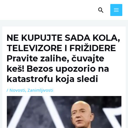
Skip
MAI
Search
to
MEN
content
Post
navigation
NE KUPUJTE SADA KOLA,
TELEVIZORE I FRIŽIDERE
Pravite zalihe, čuvajte
keš! Bezos upozorio na
katastrofu koja sledi
/
Novosti
,
Zanimljivosti