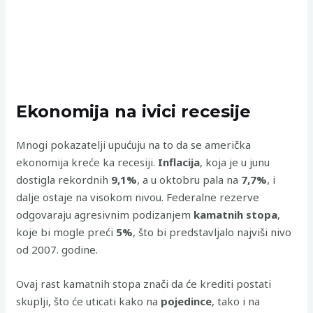
Ekonomija na ivici recesije
Mnogi pokazatelji upućuju na to da se američka
ekonomija kreće ka recesiji.
Inflacija
, koja je u junu
dostigla rekordnih
9,1%
, a u oktobru pala na
7,7%
, i
dalje ostaje na visokom nivou. Federalne rezerve
odgovaraju agresivnim podizanjem
kamatnih stopa
,
koje bi mogle preći
5%
, što bi predstavljalo najviši nivo
od 2007. godine.
Ovaj rast kamatnih stopa znači da će krediti postati
skuplji, što će uticati kako na
pojedince
, tako i na