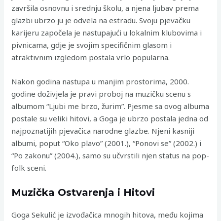
završila osnovnu i srednju školu, a njena ljubav prema
glazbi ubrzo ju je odvela na estradu. Svoju pjevačku
karijeru započela je nastupajući u lokalnim klubovima i
pivnicama, gdje je svojim specifičnim glasom i
atraktivnim izgledom postala vrlo popularna.
Nakon godina nastupa u manjim prostorima, 2000.
godine doživjela je pravi proboj na muzičku scenu s
albumom “Ljubi me brzo, žurim”. Pjesme sa ovog albuma
postale su veliki hitovi, a Goga je ubrzo postala jedna od
najpoznatijih pjevačica narodne glazbe. Njeni kasniji
albumi, poput “Oko plavo” (2001.), “Ponovi se” (2002.) i
“Po zakonu” (2004.), samo su učvrstili njen status na pop-
folk sceni.
Muzička Ostvarenja i Hitovi
Goga Sekulić je izvođačica mnogih hitova, među kojima