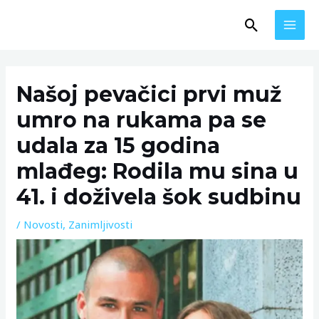
Skip
MAI
Search
to
MEN
content
Post
navigation
Našoj pevačici prvi muž
umro na rukama pa se
udala za 15 godina
mlađeg: Rodila mu sina u
41. i doživela šok sudbinu
/
Novosti
,
Zanimljivosti