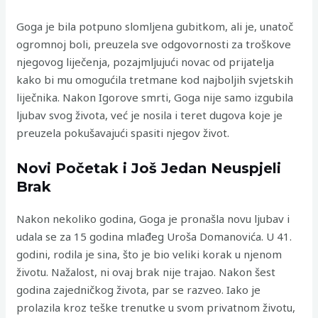
Goga je bila potpuno slomljena gubitkom, ali je, unatoč
ogromnoj boli, preuzela sve odgovornosti za troškove
njegovog liječenja, pozajmljujući novac od prijatelja
kako bi mu omogućila tretmane kod najboljih svjetskih
liječnika. Nakon Igorove smrti, Goga nije samo izgubila
ljubav svog života, već je nosila i teret dugova koje je
preuzela pokušavajući spasiti njegov život.
Novi Početak i Još Jedan Neuspjeli
Brak
Nakon nekoliko godina, Goga je pronašla novu ljubav i
udala se za 15 godina mlađeg Uroša Domanovića. U 41.
godini, rodila je sina, što je bio veliki korak u njenom
životu. Nažalost, ni ovaj brak nije trajao. Nakon šest
godina zajedničkog života, par se razveo. Iako je
prolazila kroz teške trenutke u svom privatnom životu,