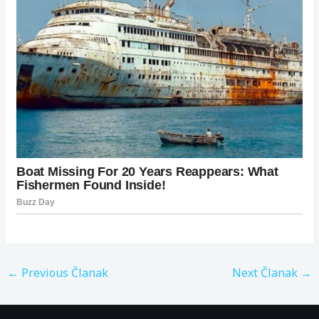
←
Previous Članak
Next Članak
→