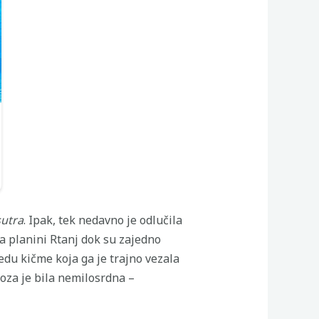
sutra
. Ipak, tek nedavno je odlučila
na planini Rtanj dok su zajedno
edu kičme koja ga je trajno vezala
noza je bila nemilosrdna –