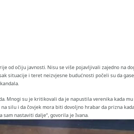
rije od očiju javnosti. Nisu se više pojavljivali zajedno na d
k situacije i teret neizvjesne budućnosti počeli su da gase 
skandala.
a. Mnogi su je kritikovali da je napustila verenika kada mu 
na silu i da čovjek mora biti dovoljno hrabar da prizna kada 
 sam nastaviti dalje“, govorila je Ivana.