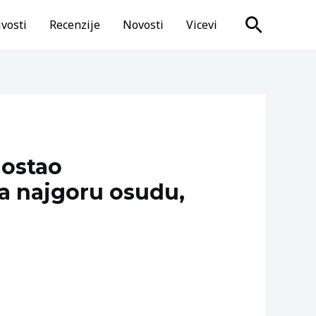
Search
vosti
Recenzije
Novosti
Vicevi
 ostao
la najgoru osudu,