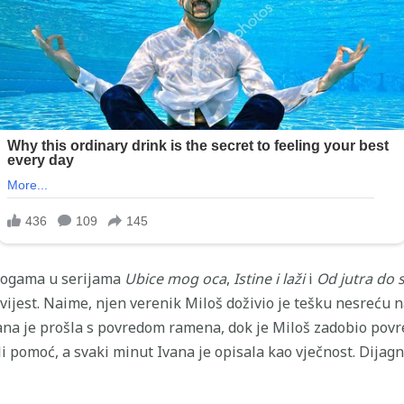
ulogama u serijama
Ubice mog oca
,
Istine i laži
i
Od jutra do 
ovijest. Naime, njen verenik Miloš doživio je tešku nesreću 
Ivana je prošla s povredom ramena, dok je Miloš zadobio povr
li pomoć, a svaki minut Ivana je opisala kao vječnost. Dijag