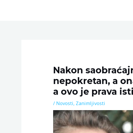
Skip
to
content
Post
navigation
Nakon saobraćajn
nepokretan, a on
a ovo je prava ist
/
Novosti
,
Zanimljivosti