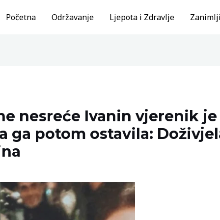
Početna
Održavanje
Ljepota i Zdravlje
Zanimlji
e nesreće Ivanin vjerenik je
a ga potom ostavila: Doživje
ina