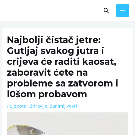
Skip
MAI
Search
to
MEN
content
Post
navigation
Najbolji čistač jetre:
Gutljaj svakog jutra i
crijeva će raditi kaosat,
zaboravit ćete na
probleme sa zatvorom i
l0šom probavom
/
Ljepota i Zdravlje
,
Zanimljivosti