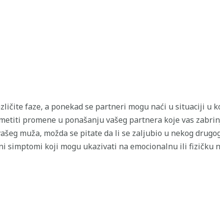
zličite faze, a ponekad se partneri mogu naći u situaciji u
rimetiti promene u ponašanju vašeg partnera koje vas zabri
šeg muža, možda se pitate da li se zaljubio u nekog drugog.
ni simptomi koji mogu ukazivati na emocionalnu ili fizičku n