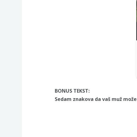
BONUS TEKST:
Sedam znakova da vaš muž može b