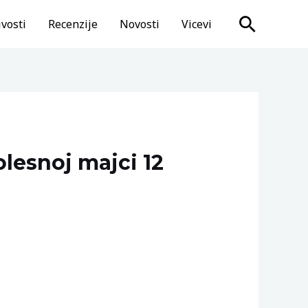
Search
vosti
Recenzije
Novosti
Vicevi
olesnoj majci 12