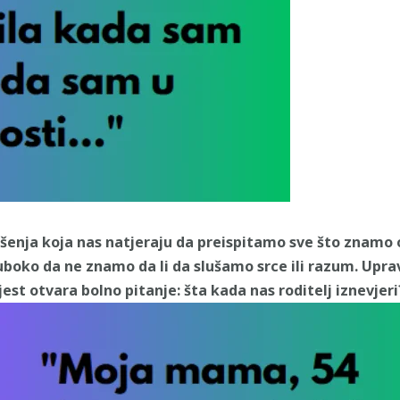
enja koja nas natjeraju da preispitamo sve što znamo o p
uboko da ne znamo da li da slušamo srce ili razum. Upra
est otvara bolno pitanje: šta kada nas roditelj iznevjeri