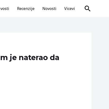
Search
vosti
Recenzije
Novosti
Vicevi
am je naterao da