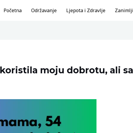
Početna
Održavanje
Ljepota i Zdravlje
Zanimlji
oristila moju dobrotu, ali s