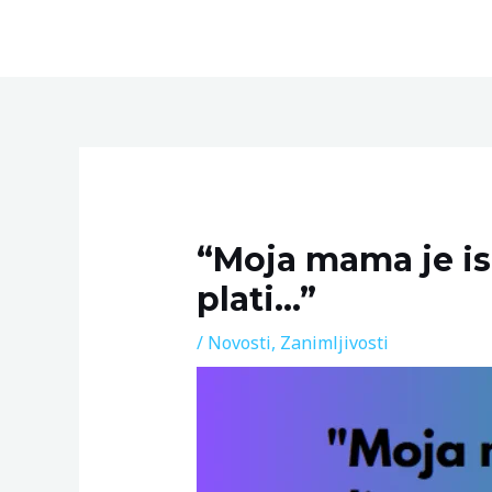
Skip
to
content
Post
navigation
“Moja mama je isk
plati…”
/
Novosti
,
Zanimljivosti