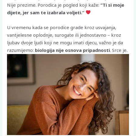
Nije prezime. Porodica je pogled koji kaže:
“Ti si moje
dijete, jer sam te izabrala voljeti.”
U vremenu kada se porodice grade kroz usvajanja,
vantjelesne oplodnje, surogate ili jednostavno – kroz
ljubav dvoje ljudi koji ne mogu imati djecu, važno je da
razumijemo:
biologija nije osnova pripadnosti
. Srce je.