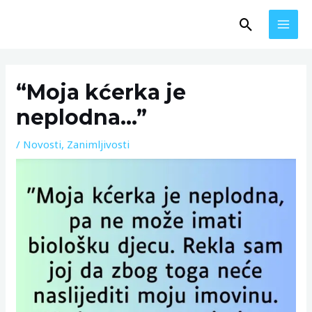
Skip
MAI
Search
to
MEN
content
Post
navigation
“Moja kćerka je
neplodna…”
/
Novosti
,
Zanimljivosti