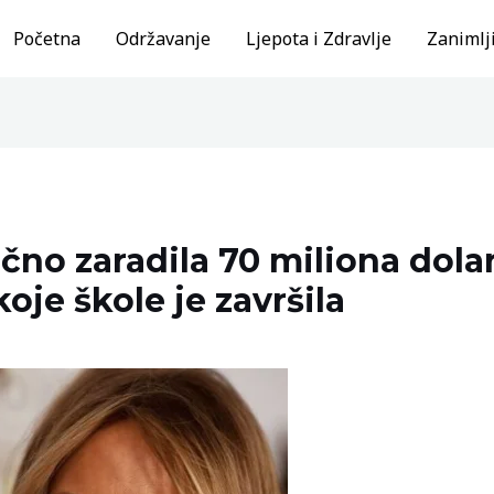
Početna
Održavanje
Ljepota i Zdravlje
Zanimlji
čno zaradila 70 miliona dolar
oje škole je završila