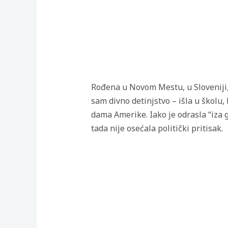
Rođena u Novom Mestu, u Sloveniji, 
sam divno detinjstvo – išla u školu,
dama Amerike. Iako je odrasla “iza 
tada nije osećala politički pritisak.