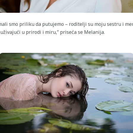
 Imali smo priliku da putujemo – roditelji su moju sestru i m
živajući u prirodi i miru,” priseća se Melanija.