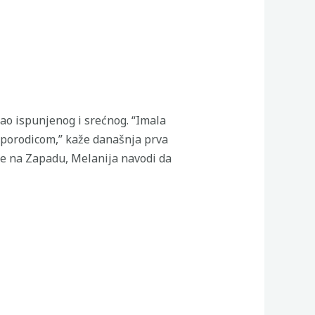
kao ispunjenog i srećnog. “Imala
 s porodicom,” kaže današnja prva
ane na Zapadu, Melanija navodi da