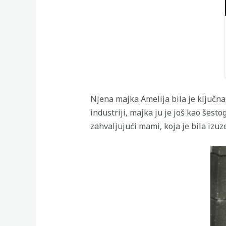
Njena majka Amelija bila je ključna
industriji, majka ju je još kao šes
zahvaljujući mami, koja je bila izuz