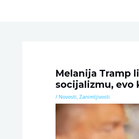
Skip
to
content
Post
navigation
Melanija Tramp li
socijalizmu, evo k
/
Novosti
,
Zanimljivosti