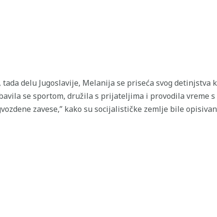
tada delu Jugoslavije, Melanija se priseća svog detinjstva 
 bavila se sportom, družila s prijateljima i provodila vreme
gvozdene zavese,” kako su socijalističke zemlje bile opisiv