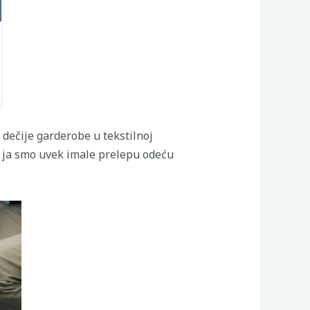
 dečije garderobe u tekstilnoj
 i ja smo uvek imale prelepu odeću