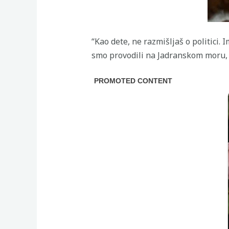
“Kao dete, ne razmišljaš o politici.
smo provodili na Jadranskom moru, u