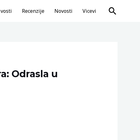
Search
vosti
Recenzije
Novosti
Vicevi
a: Odrasla u