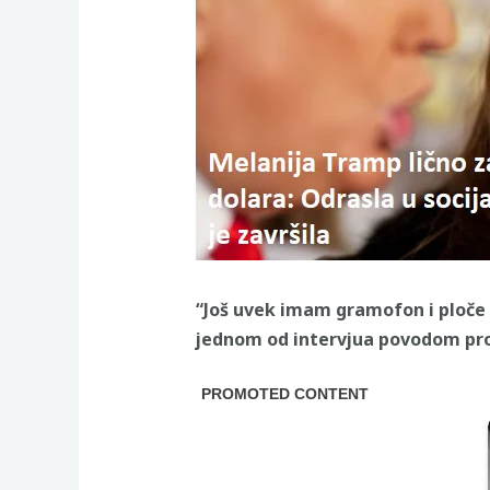
“Još uvek imam gramofon i ploče 
jednom od intervjua povodom prom